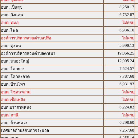
8,250.17
อบต. เป็นสุข
6,732.87
อบต. กังแอน
อบต. ทมอ
ไม่ครบ
6,936.10
อบต. ไพล
องค์การบริหารส่วนตำบลปรือ
ไม่ครบ
5,990.13
อบต. ทุ่งมน
19,066.25
องค์การบริหารส่วนตำบลตาเบา
12,905.24
อบต. หนองใหญ่
7,524.57
อบต. โคกยาง
7,787.68
อบต. โคกสะอาด
6,931.93
อบต. บ้านไทร
อบต. โชคนาสาม
ไม่ครบ
อบต.เชื้อเพลิง
ไม่ครบ
6,224.82
อบต.ปราสาทหนง
อบต. ตานี
ไม่ครบ
6,298.60
อบต. บ้านพลวง
7,257.68
เทศบาลตำบลกันตวจระมวล
6,255.16