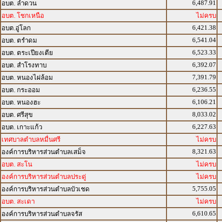
6,487.91
อบต. ลำดวน
อบต. โชกเหนือ
ไม่ครบ
6,421.38
อบต.อู่โลก
6,541.04
อบต. ตรำดม
6,523.33
อบต. ตระเปียงเตีย
6,392.07
อบต. สำโรงทาบ
7,391.79
อบต. หนองไผ่ล้อม
6,236.55
อบต. กระออม
6,106.21
อบต. หนองฮะ
8,033.02
อบต. ศรีสุข
6,227.63
อบต. เกาะแก้ว
เทศบาลตำบลหมื่นศรี
ไม่ครบ
8,321.63
องค์การบริหารส่วนตำบลเสม็จ
อบต. สะโน
ไม่ครบ
องค์การบริหารส่วนตำบลประดู่
ไม่ครบ
5,755.05
องค์การบริหารส่วนตำบลบัวเชด
อบต. สะเดา
ไม่ครบ
6,610.65
องค์การบริหารส่วนตำบลจรัส