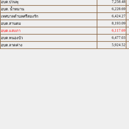
7,258.48
อบต.ปวนพุ
6,228.69
อบต. น้ำหมาน
6,424.27
เทศบาลตำบลศรีสองรัก
8,193.09
อบต.สานตม
6,117.69
อบต.แสงภา
6,477.03
อบต.หนองบัว
5,924.52
อบต.ลาดค่าง