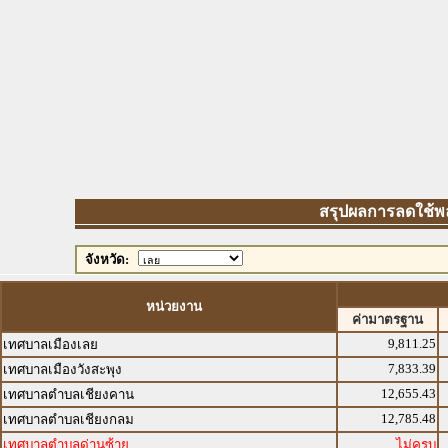
สรุปผลการลดใช้พลัง
จังหวัด:
หน่วยงาน
ค่ามาตรฐาน
9,811.25
เทศบาลเมืองเลย
7,833.39
เทศบาลเมืองวังสะพุง
12,655.43
เทศบาลตำบลเชียงคาน
12,785.48
เทศบาลตำบลเชียงกลม
เทศบาลตำบลด่านซ้าย
ไม่ครบ