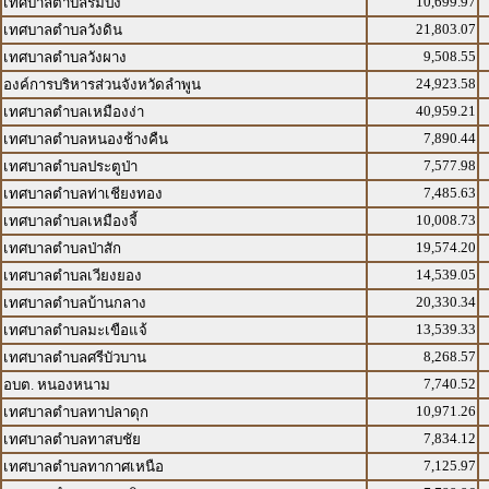
10,699.97
เทศบาลตำบลริมปิง
21,803.07
เทศบาลตำบลวังดิน
9,508.55
เทศบาลตำบลวังผาง
24,923.58
องค์การบริหารส่วนจังหวัดลำพูน
40,959.21
เทศบาลตำบลเหมืองง่า
7,890.44
เทศบาลตำบลหนองช้างคืน
7,577.98
เทศบาลตำบลประตูป่า
7,485.63
เทศบาลตำบลท่าเชียงทอง
10,008.73
เทศบาลตำบลเหมืองจี้
19,574.20
เทศบาลตำบลป่าสัก
14,539.05
เทศบาลตำบลเวียงยอง
20,330.34
เทศบาลตำบลบ้านกลาง
13,539.33
เทศบาลตำบลมะเขือแจ้
8,268.57
เทศบาลตำบลศรีบัวบาน
7,740.52
อบต. หนองหนาม
10,971.26
เทศบาลตำบลทาปลาดุก
7,834.12
เทศบาลตำบลทาสบชัย
7,125.97
เทศบาลตำบลทากาศเหนือ