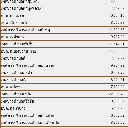
7,789.96
เทศบาลตำบลทาขุมเงิน
7,449.09
เทศบาลตำบลทาทุ่งหลวง
6,634.13
อบต. ทาแม่ลอบ
8,767.88
อบต. เวียงกานต์
11,392.37
องค์การบริหารส่วนตำบลป่าพลู
9,787.28
อบต. เหล่ายาว
11,542.81
เทศบาลตำบลศรีเตี้ย
11,333.32
อบต. หนองปลาสะวาย
7,789.92
เทศบาลตำบลลี้
9,924.92
องค์การบริหารส่วนตำบลนาทราย
6,443.25
เทศบาลตำบลดงดำ
8,264.21
เทศบาลตำบลก้อ
7,603.98
อบต. แม่ลาน
22,998.40
เทศบาลตำบลป่าไผ่
9,693.87
เทศบาลตำบลศรีวิชัย
6,481.96
อบต. ทุ่งหัวช้าง
6,352.02
องค์การบริหารส่วนตำบลบ้านปวง
8,363.52
องค์การบริหารส่วนตำบลตะเคียนปม