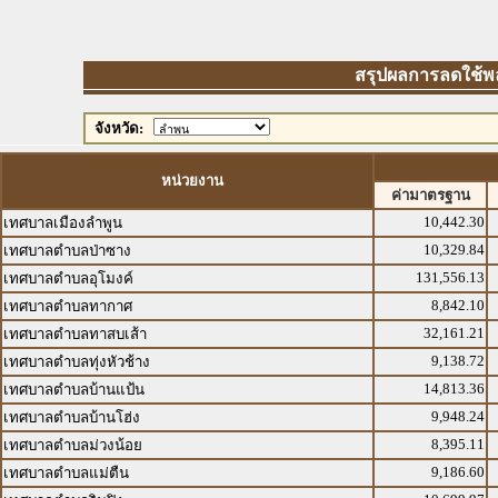
สรุปผลการลดใช้พลัง
จังหวัด:
หน่วยงาน
ค่ามาตรฐาน
10,442.30
เทศบาลเมืองลำพูน
10,329.84
เทศบาลตำบลป่าซาง
131,556.13
เทศบาลตำบลอุโมงค์
8,842.10
เทศบาลตำบลทากาศ
32,161.21
เทศบาลตำบลทาสบเส้า
9,138.72
เทศบาลตำบลทุ่งหัวช้าง
14,813.36
เทศบาลตำบลบ้านแป้น
9,948.24
เทศบาลตำบลบ้านโฮ่ง
8,395.11
เทศบาลตำบลม่วงน้อย
9,186.60
เทศบาลตำบลแม่ตืน