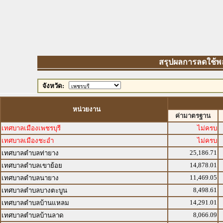
สรุปผลการลดใช้พลัง
จังหวัด:
หน่วยงาน
ค่ามาตรฐาน
เทศบาลเมืองเพชรบุรี
ไม่ครบ
เทศบาลเมืองชะอำ
ไม่ครบ
25,186.71
เทศบาลตำบลท่ายาง
14,878.01
เทศบาลตำบลเขาย้อย
11,469.05
เทศบาลตำบลนายาง
8,498.61
เทศบาลตำบลบางตะบูน
14,291.01
เทศบาลตำบลบ้านแหลม
8,066.09
เทศบาลตำบลบ้านลาด