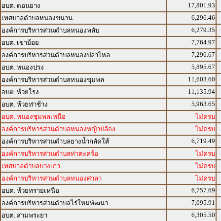
17,801.93
อบต. ดอนยาง
6,296.46
เทศบาลตำบลหนองขนาน
6,279.35
องค์การบริหารส่วนตำบลหนองพลับ
7,764.97
อบต. เขาย้อย
7,296.67
องค์การบริหารส่วนตำบลหนองปลาไหล
5,895.67
อบต. หนองปรง
11,603.60
องค์การบริหารส่วนตำบลหนองชุมพล
11,135.94
อบต. ห้วยโรง
5,963.65
อบต. ห้วยท่าช้าง
อบต. หนองชุมพลเหนือ
ไม่ครบ
องค์การบริหารส่วนตำบลหนองหญ้าปล้อง
ไม่ครบ
6,719.49
องค์การบริหารส่วนตำบลยางน้ำกลัดใต้
องค์การบริหารส่วนตำบลท่าตะคร้อ
ไม่ครบ
เทศบาลตำบลบางเก่า
ไม่ครบ
องค์การบริหารส่วนตำบลหนองศาลา
ไม่ครบ
6,757.69
อบต. ห้วยทรายเหนือ
7,095.91
องค์การบริหารส่วนตำบลไร่ใหม่พัฒนา
6,305.50
อบต. สามพระยา