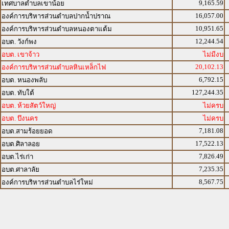
9,165.59
เทศบาลตำบลเขาน้อย
16,057.00
องค์การบริหารส่วนตำบลปากน้ำปราณ
10,951.65
องค์การบริหารส่วนตำบลหนองตาแต้ม
12,244.54
อบต. วังก์พง
อบต. เขาจ้าว
ไม่มีงบ
20,102.13
องค์การบริหารส่วนตำบลหินเหล็กไฟ
6,792.15
อบต. หนองพลับ
127,244.35
อบต. ทับใต้
อบต. ห้วยสัตว์ใหญ่
ไม่ครบ
อบต. บึงนคร
ไม่ครบ
7,181.08
อบต.สามร้อยยอด
17,522.13
อบต.ศิลาลอย
7,826.49
อบต.ไร่เก่า
7,235.35
อบต.ศาลาลัย
8,567.75
องค์การบริหารส่วนตำบลไร่ใหม่