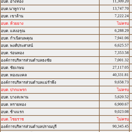
11,309.20
อบต. อ่างทอง
13,747.70
อบต.นาหูกวาง
7,222.24
อบต. เขาล้าน
อบต. ห้วยยาง
ไม่ครบ
6,288.29
อบต. แสงอรุณ
7,941.06
อบต. กำเนิดนพคุณ
6,625.57
อบต. พงศ์ประศาสน์
7,353.58
อบต. ร่อนทอง
7,001.32
องค์การบริหารส่วนตำบลธงชัย
27,117.05
อบต. ชัยเกษม
40,331.81
อบต. ทองมงคล
9,658.73
องค์การบริหารส่วนตำบลแม่รำพึง
อบต. ปากแพรก
ไม่ครบ
5,620.52
อบต. บางสะพาน
6,900.67
อบต. ทรายทอง
9,023.08
อบต. ช้างแรก
อบต. ไชยราช
ไม่ครบ
90,345.45
องค์การบริหารส่วนตำบลปราณบุรี