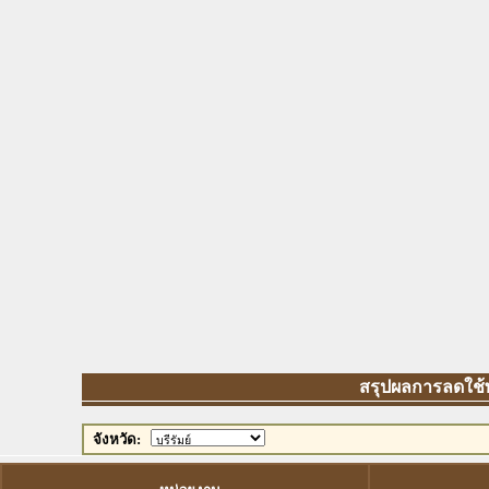
สรุปผลการลดใช้พลั
จังหวัด: