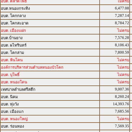
อบต. ตลาดโพธิ์
ไม่ครบ
6,477.08
อบต.หนองกระทิง
7,287.14
อบต. โคกกลาง
8,784.72
อบต. โคกสะอาด
อบต. เมืองแฝก
ไม่ครบ
7,576.28
อบต.บ้านยาง
8,106.43
อบต. ผไทรินทร์
7,800.59
อบต. โคกล่าม
อบต. หินโคน
ไม่ครบ
องค์การบริหารส่วนตำบลหนองบัวโคก
ไม่ครบ
อบต. บุโพธิ์
ไม่ครบ
อบต. หนองโดน
ไม่ครบ
9,007.36
เทศบาลตำบลศรีสตึก
8,260.24
อบต. นิคม
14,393.76
อบต. ทุ่งวัง
7,685.56
อบต. เมืองแก
อบต. หนองใหญ่
ไม่ครบ
7,569.35
อบต. ร่อนทอง