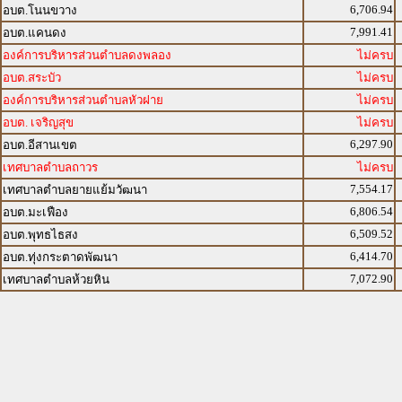
6,706.94
อบต.โนนขวาง
7,991.41
อบต.แคนดง
องค์การบริหารส่วนตำบลดงพลอง
ไม่ครบ
อบต.สระบัว
ไม่ครบ
องค์การบริหารส่วนตำบลหัวฝาย
ไม่ครบ
อบต. เจริญสุข
ไม่ครบ
6,297.90
อบต.อีสานเขต
เทศบาลตำบลถาวร
ไม่ครบ
7,554.17
เทศบาลตำบลยายแย้มวัฒนา
6,806.54
อบต.มะเฟือง
6,509.52
อบต.พุทธไธสง
6,414.70
อบต.ทุ่งกระตาดพัฒนา
7,072.90
เทศบาลตำบลห้วยหิน