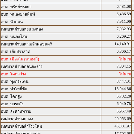
6,481.68
อบต. ทรัพย์พระยา
6,486.59
อบต. หนองยายพิมพ์
7,911.06
อบต. หัวถนน
7,032.93
เทศบาลตำบลทุ่งแสงทอง
6,269.27
อบต. หนองโสน
14,140.91
เทศบาลตำบลศาลเจ้าพ่อขุนศรี
6,866.17
อบต. เย้ยปราสาท
อบต. เมืองไผ่ (หนองกี่)
ไม่ครบ
7,804.15
เทศบาลตำบลดอนอะราง
อบต. โคกสว่าง
ไม่ครบ
8,447.31
อบต. ทุ่งกระเต็น
18,044.86
อบต. ท่าโพธิ์ชัย
6,782.28
อบต. โคกสูง
6,940.78
อบต. บุกระสัง
6,957.49
อบต. ละหานทราย
20,053.69
เทศบาลตำบลตาจง
45,381.97
เทศบาลตำบลสำโรงใหม่
17,702.68
เทศบาลตำบลหนองแวง