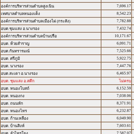
7,696.17
องค์การบริหารส่วนตำบลสูงเนิน
8,542.23
เทศบาลตำบลหนองเต็ง
7,782.88
องค์การบริหารส่วนตำบลเมืองไผ่ (กระสัง)
7,432.74
อบต.ชุมแสง อ.นางรอง
10,171.67
องค์การบริหารส่วนตำบลบ้านปรือ
6,091.71
อบต. ห้วยสำราญ
7,525.66
อบต.กันทรารมณ์
5,922.75
อบต. ศรีภูมิ
7,447.76
อบต. นางรอง
6,465.97
อบต.สะเดา อ.นางรอง
อบต. ชุมแสง อ.สตึก
ไม่ครบ
6,152.59
อบต. หนองโบสถ์
7,038.06
อบต. หนองกง
8,371.91
อบต. ถนนหัก
6,232.87
อบต. หนองไทร
6,049.90
อบต. ก้านเหลือง
7,603.61
อบต. บ้านสิงห์
7,587.07
อบต. ลำไทรโยง