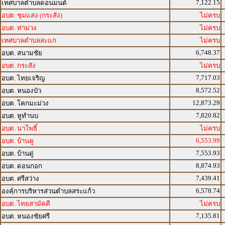
7,122.15
เทศบาลตำบลดอนมนต์
อบต. ชุมแสง (กระสัง)
ไม่ครบ
อบต. ท่าม่วง
ไม่ครบ
เทศบาลตำบลสะแก
ไม่ครบ
6,748.37
อบต. สนามชัย
อบต. กระสัง
ไม่ครบ
7,717.03
อบต. ไทยเจริญ
8,572.52
อบต. หนองบัว
12,873.29
อบต. โคกมะม่วง
7,820.82
อบต. หูทำนบ
อบต. นาโพธิ์
ไม่ครบ
6,553.99
อบต. บ้านคู
7,553.93
อบต. บ้านดู่
8,874.93
อบต. ดอนกอก
7,439.41
อบต. ศรีสว่าง
6,578.74
องคฺ์การบริหารส่วนตำบลสระแก้ว
อบต. ไทยสามัคคี
ไม่ครบ
7,135.81
อบต. หนองชัยศรี