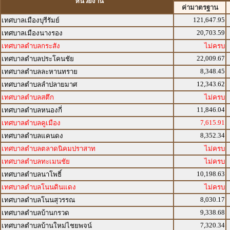
หน่วยงาน
ค่ามาตรฐาน
121,647.95
เทศบาลเมืองบุรีรัมย์
20,703.59
เทศบาลเมืองนางรอง
เทศบาลตำบลกระสัง
ไม่ครบ
22,009.67
เทศบาลตำบลประโคนชัย
8,348.45
เทศบาลตำบลละหานทราย
12,343.62
เทศบาลตำบลลำปลายมาศ
เทศบาลตำบลสตึก
ไม่ครบ
11,846.04
เทศบาลตำบลหนองกี่
7,615.91
เทศบาลตำบลคูเมือง
8,352.34
เทศบาลตำบลแคนดง
เทศบาลตำบลตลาดนิคมปราสาท
ไม่ครบ
เทศบาลตำบลทะเมนชัย
ไม่ครบ
10,198.63
เทศบาลตำบลนาโพธิ์
เทศบาลตำบลโนนดินแดง
ไม่ครบ
8,030.17
เทศบาลตำบลโนนสุวรรณ
9,338.68
เทศบาลตำบลบ้านกรวด
7,320.34
เทศบาลตำบลบ้านใหม่ไชยพจน์