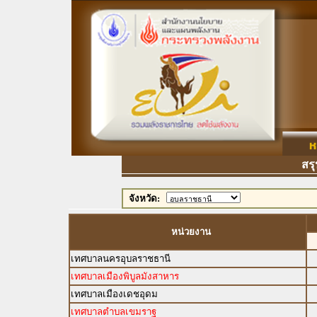
สรุปผ
จังหวัด:
หน่วยงาน
เทศบาลนครอุบลราชธานี
เทศบาลเมืองพิบูลมังสาหาร
เทศบาลเมืองเดชอุดม
เทศบาลตำบลเขมราฐ