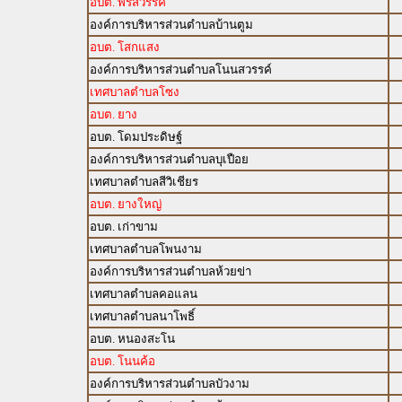
อบต. พรสวรรค์
องค์การบริหารส่วนตำบลบ้านตูม
อบต. โสกแสง
องค์การบริหารส่วนตำบลโนนสวรรค์
เทศบาลตำบลโซง
อบต. ยาง
อบต. โดมประดิษฐ์
องค์การบริหารส่วนตำบลบุเปือย
เทศบาลตำบลสีวิเชียร
อบต. ยางใหญ่
อบต. เก่าขาม
เทศบาลตำบลโพนงาม
องค์การบริหารส่วนตำบลห้วยข่า
เทศบาลตำบลคอแลน
เทศบาลตำบลนาโพธิ์
อบต. หนองสะโน
อบต. โนนค้อ
องค์การบริหารส่วนตำบลบัวงาม