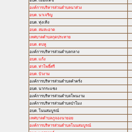
อบต. เมืองเดช
องค์การบริหารส่วนตำบลนาส่วง
อบต. นาเจริญ
อบต. ทุ่งเทิง
อบต. สมสะอาด
เทศบาลตำบลกุดประทาย
อบต. ตบหู
องค์การบริหารส่วนตำบลกลาง
อบต. แก้ง
อบต. ท่าโพธิ์ศรี
อบต. บัวงาม
องค์การบริหารส่วนตำบลคำครั่ง
อบต. นากระแซง
องค์การบริหารส่วนตำบลโพนงาม
องค์การบริหารส่วนตำบลป่าโมง
อบต. โนนสมบูรณ์
เทศบาลตำบลภูจองนายอย
องค์การบริหารส่วนตำบลโนนสมบูรณ์