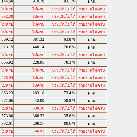
3,144.50
910.78
93.1 %
ผ่าน
ไม่ครบ
ไม่ครบ
ประเมินไม่ได้
รายงานไม่ครบ
892.30
ไม่ครบ
ประเมินไม่ได้
รายงานไม่ครบ
ไม่ครบ
ไม่ครบ
ประเมินไม่ได้
รายงานไม่ครบ
ไม่ครบ
ไม่ครบ
ประเมินไม่ได้
รายงานไม่ครบ
1,069.12
387.32
63.8 %
ผ่าน
1,913.15
448.14
76.6 %
ผ่าน
ไม่ครบ
ไม่ครบ
ประเมินไม่ได้
รายงานไม่ครบ
1,055.92
228.95
78.3 %
ผ่าน
ไม่ครบ
ไม่ครบ
ประเมินไม่ได้
รายงานไม่ครบ
2,578.94
ไม่ครบ
ประเมินไม่ได้
รายงานไม่ครบ
ไม่ครบ
ไม่ครบ
ประเมินไม่ได้
รายงานไม่ครบ
1,063.23
283.10
73.4 %
ผ่าน
1,071.66
442.00
58.8 %
ผ่าน
538.30
ไม่ครบ
ประเมินไม่ได้
รายงานไม่ครบ
573.80
368.32
35.8 %
ผ่าน
1,392.61
269.57
80.6 %
ผ่าน
746.92
ไม่ครบ
ประเมินไม่ได้
รายงานไม่ครบ