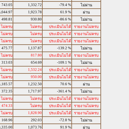
743.05
1,332.72
-79.4 %
ไม่ผ่าน
5,044.97
1,923.78
61.9 %
ผ่าน
498.81
930.80
-86.6 %
ไม่ผ่าน
ไม่ครบ
ไม่ครบ
ประเมินไม่ได้
รายงานไม่ครบ
ไม่ครบ
ไม่ครบ
ประเมินไม่ได้
รายงานไม่ครบ
ไม่ครบ
ไม่ครบ
ประเมินไม่ได้
รายงานไม่ครบ
475.77
1,137.87
-139.2 %
ไม่ผ่าน
817.80
ไม่ครบ
ประเมินไม่ได้
รายงานไม่ครบ
313.03
654.69
-109.1 %
ไม่ผ่าน
1,532.24
ไม่ครบ
ประเมินไม่ได้
รายงานไม่ครบ
950.00
ไม่ครบ
ประเมินไม่ได้
รายงานไม่ครบ
4,185.57
1,232.50
70.6 %
ผ่าน
372.35
1,717.97
-361.4 %
ไม่ผ่าน
ไม่ครบ
ไม่ครบ
ประเมินไม่ได้
รายงานไม่ครบ
474.33
ไม่ครบ
ประเมินไม่ได้
รายงานไม่ครบ
1,828.90
ไม่ครบ
ประเมินไม่ได้
รายงานไม่ครบ
168.96
292.03
-72.8 %
ไม่ผ่าน
3,335.00
1,073.76
91.9 %
ผ่าน