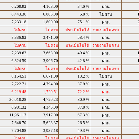
6,268.92
4,103.00
34.6 %
ผ่าน
6,443.36
6,005.00
6.8 %
ไม่ผ่าน
7,233.18
1,800.00
75.1 %
ผ่าน
ไม่ครบ
ไม่ครบ
ประเมินไม่ได้
รายงานไม่ครบ
8,336.82
3,471.00
58.4 %
ผ่าน
ไม่ครบ
ไม่ครบ
ประเมินไม่ได้
รายงานไม่ครบ
7,239.62
3,663.00
49.4 %
ผ่าน
6,824.59
3,906.70
42.8 %
ผ่าน
ไม่ครบ
ไม่ครบ
ประเมินไม่ได้
รายงานไม่ครบ
8,154.51
6,671.00
18.2 %
ไม่ผ่าน
7,722.71
4,794.00
37.9 %
ผ่าน
6,219.48
1,729.51
72.2 %
ผ่าน
36,018.28
4,729.23
86.9 %
ผ่าน
6,981.32
4,345.00
37.8 %
ผ่าน
11,961.17
3,917.00
67.3 %
ผ่าน
7,648.70
5,623.37
26.5 %
ผ่าน
7,764.88
3,937.18
49.3 %
ผ่าน
ไม่ครบ
ไม่ครบ
ประเมินไม่ได้
รายงานไม่ครบ