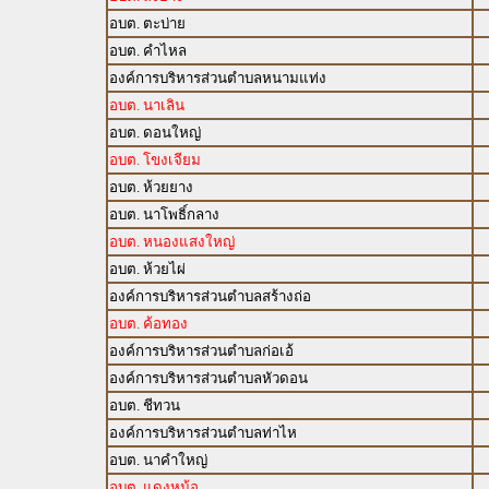
อบต. ตะบ่าย
อบต. คำไหล
องค์การบริหารส่วนตำบลหนามแท่ง
อบต. นาเลิน
อบต. ดอนใหญ่
อบต. โขงเจียม
อบต. ห้วยยาง
อบต. นาโพธิ์กลาง
อบต. หนองแสงใหญ่
อบต. ห้วยไผ่
องค์การบริหารส่วนตำบลสร้างถ่อ
อบต. ค้อทอง
องค์การบริหารส่วนตำบลก่อเอ้
องค์การบริหารส่วนตำบลหัวดอน
อบต. ชีทวน
องค์การบริหารส่วนตำบลท่าไห
อบต. นาคำใหญ่
อบต. แดงหม้อ