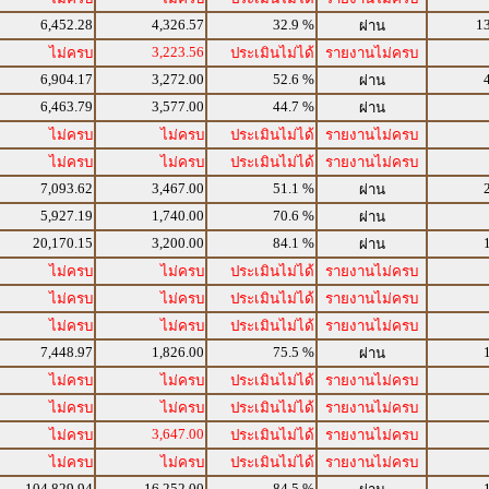
6,452.28
4,326.57
32.9 %
1
ผ่าน
3,223.56
ไม่ครบ
ประเมินไม่ได้
รายงานไม่ครบ
6,904.17
3,272.00
52.6 %
ผ่าน
6,463.79
3,577.00
44.7 %
ผ่าน
ไม่ครบ
ไม่ครบ
ประเมินไม่ได้
รายงานไม่ครบ
ไม่ครบ
ไม่ครบ
ประเมินไม่ได้
รายงานไม่ครบ
7,093.62
3,467.00
51.1 %
ผ่าน
5,927.19
1,740.00
70.6 %
ผ่าน
20,170.15
3,200.00
84.1 %
ผ่าน
ไม่ครบ
ไม่ครบ
ประเมินไม่ได้
รายงานไม่ครบ
ไม่ครบ
ไม่ครบ
ประเมินไม่ได้
รายงานไม่ครบ
ไม่ครบ
ไม่ครบ
ประเมินไม่ได้
รายงานไม่ครบ
7,448.97
1,826.00
75.5 %
ผ่าน
ไม่ครบ
ไม่ครบ
ประเมินไม่ได้
รายงานไม่ครบ
ไม่ครบ
ไม่ครบ
ประเมินไม่ได้
รายงานไม่ครบ
3,647.00
ไม่ครบ
ประเมินไม่ได้
รายงานไม่ครบ
ไม่ครบ
ไม่ครบ
ประเมินไม่ได้
รายงานไม่ครบ
104,829.94
16,252.00
84.5 %