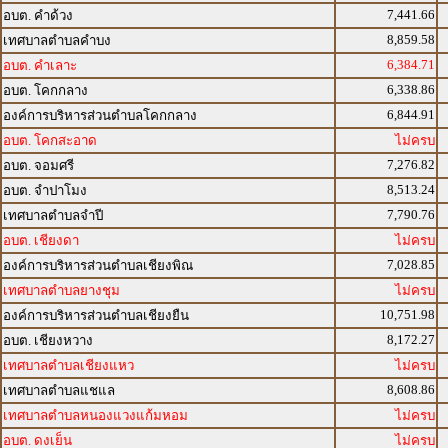
7,441.66
อบต. คำด้วง
8,859.58
เทศบาลตำบลคำบง
6,384.71
อบต. คำเลาะ
6,338.86
อบต. โคกกลาง
6,844.91
องค์การบริหารส่วนตำบลโคกกลาง
อบต. โคกสะอาด
ไม่ครบ
7,276.82
อบต. จอมศรี
8,513.24
อบต. จำปาโมง
7,790.76
เทศบาลตำบลจำปี
อบต. เชียงดา
ไม่ครบ
7,028.85
องค์การบริหารส่วนตำบลเชียงพิณ
เทศบาลตำบลยางชุม
ไม่ครบ
10,751.98
องค์การบริหารส่วนตำบลเชียงยืน
8,172.27
อบต. เชียงหวาง
เทศบาลตำบลเชียงแหว
ไม่ครบ
8,608.86
เทศบาลตำบลแชแล
เทศบาลตำบลหนองแวงแก้มหอม
ไม่ครบ
อบต. ดงเย็น
ไม่ครบ