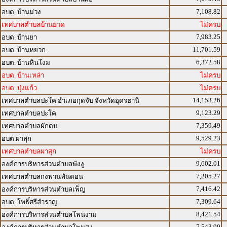
7,108.82
อบต. บ้านม่วง
เทศบาลตำบลบ้านยวด
ไม่ครบ
7,983.25
อบต. บ้านยา
11,701.59
อบต. บ้านหยวก
6,372.58
อบต. บ้านหินโงม
อบต. บ้านเหล่า
ไม่ครบ
อบต. บุ่งแก้ว
ไม่ครบ
14,153.26
เทศบาลตำบลปะโค อำเภอกุดจับ จังหวัดอุดรธานี
9,123.29
เทศบาลตำบลปะโค
7,359.49
เทศบาลตำบลผักตบ
9,529.23
อบต.ผาสุก
เทศบาลตำบลผาสุก
ไม่ครบ
9,602.01
องค์การบริหารส่วนตำบลพังงู
7,205.27
เทศบาลตำบลกงพานพันดอน
7,416.42
องค์การบริหารส่วนตำบลเพ็ญ
7,309.64
อบต. โพธิ์ศรีสำราญ
8,421.54
องค์การบริหารส่วนตำบลโพนงาม
7,543.90