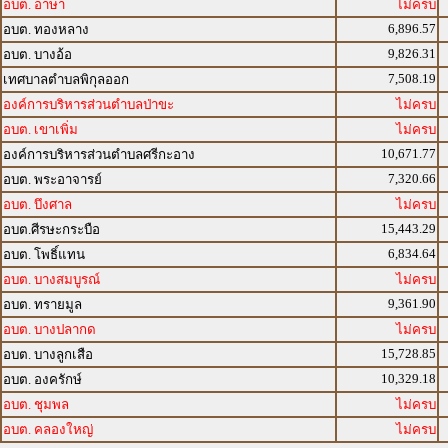
อบต. อาษา
ไม่ครบ
6,896.57
อบต. ทองหลาง
9,826.31
อบต. บางอ้อ
7,508.19
เทศบาลตำบลพิกุลออก
องค์การบริหารส่วนตำบลป่าขะ
ไม่ครบ
อบต. เขาเพิ่ม
ไม่ครบ
10,671.77
องค์การบริหารส่วนตำบลศรีกะอาง
7,320.66
อบต. พระอาจารย์
อบต. บึงศาล
ไม่ครบ
15,443.29
อบต.ศีรษะกระบือ
6,834.64
อบต. โพธิ์แทน
อบต. บางสมบูรณ์
ไม่ครบ
9,361.90
อบต. ทรายมูล
อบต. บางปลากด
ไม่ครบ
15,728.85
อบต. บางลูกเสือ
10,329.18
อบต. องครักษ์
อบต. ชุมพล
ไม่ครบ
อบต. คลองใหญ่
ไม่ครบ