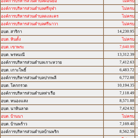
องค์การบริหารส่วนตำบลดอนยอ
ไม่ครบ
องค์การบริหารส่วนตำบลศรีจุฬา
ไม่ครบ
องค์การบริหารส่วนตำบลดงละคร
ไม่ครบ
องค์การบริหารส่วนตำบลศรีนาวา
ไม่ครบ
14,230.95
อบต. สาริกา
อบต. หินตั้ง
ไม่ครบ
7,640.99
อบต. เขาพระ
13,312.39
อบต. พรหมณี
7,412.63
องค์การบริหารส่วนตำบลเกาะหวาย
6,483.72
อบต. เกาะโพธิ์
6,772.88
องค์การบริหารส่วนตำบลปากพลี
10,194.35
อบต. โคกกรวด
7,118.49
องค์การบริหารส่วนตำบลท่าเรือ
8,571.88
อบต. หนองแสง
7,424.92
อบต. นาหินลาด
อบต. บ้านนา
ไม่ครบ
7,169.40
อบต. บ้านพร้าว
8,562.59
องค์การบริหารส่วนตำบลบ้านพริก