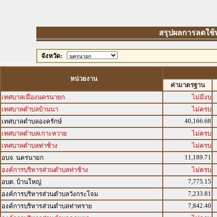
สรุปผลการลดใช้พลั
จังหวัด:
หน่วยงาน
ค่ามาตรฐาน
เทศบาลเมืองนครนายก
ไม่มีงบ
เทศบาลตำบลบ้านนา
ไม่ครบ
40,166.68
เทศบาลตำบลองครักษ์
เทศบาลตำบลเกาะหวาย
ไม่ครบ
เทศบาลตำบลท่าช้าง
ไม่ครบ
11,189.71
อบจ. นครนายก
องค์การบริหารส่วนตำบลท่าช้าง
ไม่ครบ
7,775.15
อบต. บ้านใหญ่
7,233.81
องค์การบริหารส่วนตำบลวังกระโจม
7,842.40
องค์การบริหารส่วนตำบลท่าทราย