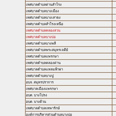
เทศบาลตำบลด่านสำโรง
เทศบาลตำบลบางเมือง
เทศบาลตำบลบางเสาธง
เทศบาลตำบลสำโรงเหนือ
เทศบาลตำบลคลองสวน
เทศบาลตำบลบางบ่อ
เทศบาลตำบลบางพลี
เทศบาลตำบลพระสมุทรเจดีย์
เทศบาลตำบลแพรกษา
เทศบาลตำบลคลองด่าน
เทศบาลตำบลแหลมฟ้าผ่า
เทศบาลตำบลบางปู
อบจ. สมุทรปราการ
เทศบาลเมืองแพรกษา
อบต. บางโปรง
อบต. บางด้วน
เทศบาลตำบลเทพารักษ์
องค์การบริหารส่วนตำบลบางบ่อ