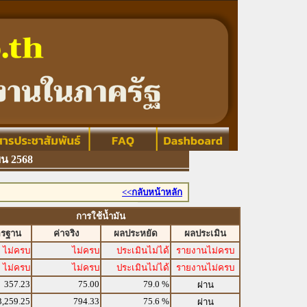
น 2568
<<กลับหน้าหลัก
การใช้น้ำมัน
ตรฐาน
ค่าจริง
ผลประหยัด
ผลประเมิน
ไม่ครบ
ไม่ครบ
ประเมินไม่ได้
รายงานไม่ครบ
ไม่ครบ
ไม่ครบ
ประเมินไม่ได้
รายงานไม่ครบ
357.23
75.00
79.0 %
ผ่าน
3,259.25
794.33
75.6 %
ผ่าน