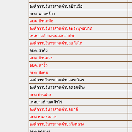
องค์การบริหารส่วนตำบลบ้านผือ
อบต. พานพร้าว
อบต. บ้านหม้อ
องค์การบริหารส่วนตำบลพระพุทธบาท
เทศบาลตำบลหนองปลาปาก
องค์การบริหารส่วนตำบลแก้งไก่
อบต. ผาตั้ง
อบต. บ้านม่วง
อบต. นางิ้ว
อบต. สังคม
องค์การบริหารส่วนตำบลสระใคร
องค์การบริหารส่วนตำบลคอกช้าง
อบต.บ้านฝาง
เทศบาลตำบลเฝ้าไร่
องค์การบริหารส่วนตำบลนาดี
อบต.หนองหลวง
องค์การบริหารส่วนตำบลวังหลวง
อบต.อุดมพร