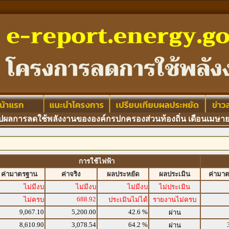
ลการลดใช้พลังงานขององค์กรปกครองส่วนท้องถิ่น เดือนเมษาย
การใช้ไฟฟ้า
ค่ามาตรฐาน
ค่าจริง
ผลประหยัด
ผลประเมิน
ค่ามา
ไม่มีงบ
ไม่มีงบ
ไม่มีงบ
ไม่ประเมิน
688.92
ไม่ครบ
ประเมินไม่ได้
รายงานไม่ครบ
9,067.10
5,200.00
42.6 %
ผ่าน
8,610.90
3,078.54
64.2 %
ผ่าน