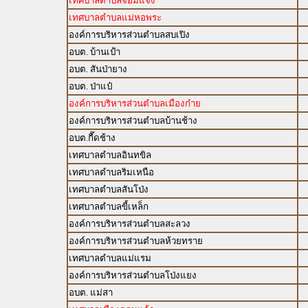
เทศบาลตำบลจอมแจ้ง
เทศบาลตำบลแม่หอพระ
องค์การบริหารส่วนตำบลสบเปิง
อบต. บ้านเป้า
อบต. สันป่ายาง
อบต. ป่าแป๋
องค์การบริหารส่วนตำบลเมืองก๋าย
องค์การบริหารส่วนตำบลบ้านช้าง
อบต.กื๊ดช้าง
เทศบาลตำบลอินทขิล
เทศบาลตำบลริมเหนือ
เทศบาลตำบลสันโป่ง
เทศบาลตำบลขี้เหล็ก
องค์การบริหารส่วนตำบลสะลวง
องค์การบริหารส่วนตำบลห้วยทราย
เทศบาลตำบลแม่แรม
องค์การบริหารส่วนตำบลโป่งแยง
อบต. แม่สา