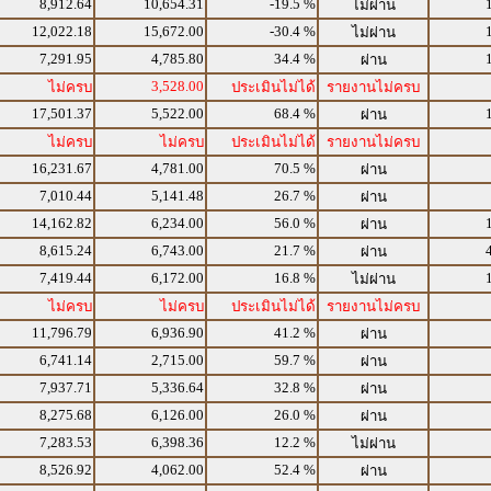
8,912.64
10,654.31
-19.5 %
ไม่ผ่าน
12,022.18
15,672.00
-30.4 %
ไม่ผ่าน
7,291.95
4,785.80
34.4 %
ผ่าน
3,528.00
ไม่ครบ
ประเมินไม่ได้
รายงานไม่ครบ
17,501.37
5,522.00
68.4 %
ผ่าน
ไม่ครบ
ไม่ครบ
ประเมินไม่ได้
รายงานไม่ครบ
16,231.67
4,781.00
70.5 %
ผ่าน
7,010.44
5,141.48
26.7 %
ผ่าน
14,162.82
6,234.00
56.0 %
ผ่าน
8,615.24
6,743.00
21.7 %
ผ่าน
7,419.44
6,172.00
16.8 %
ไม่ผ่าน
ไม่ครบ
ไม่ครบ
ประเมินไม่ได้
รายงานไม่ครบ
11,796.79
6,936.90
41.2 %
ผ่าน
6,741.14
2,715.00
59.7 %
ผ่าน
7,937.71
5,336.64
32.8 %
ผ่าน
8,275.68
6,126.00
26.0 %
ผ่าน
7,283.53
6,398.36
12.2 %
ไม่ผ่าน
8,526.92
4,062.00
52.4 %
ผ่าน