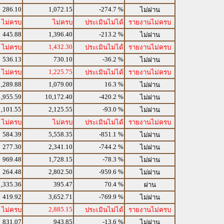
286.10
1,072.15
-274.7 %
ไม่ผ่าน
ไม่ครบ
ไม่ครบ
ประเมินไม่ได้
รายงานไม่ครบ
445.88
1,396.40
-213.2 %
ไม่ผ่าน
1,432.30
ไม่ครบ
ประเมินไม่ได้
รายงานไม่ครบ
536.13
730.10
-36.2 %
ไม่ผ่าน
1,225.75
ไม่ครบ
ประเมินไม่ได้
รายงานไม่ครบ
1,289.88
1,079.00
16.3 %
ไม่ผ่าน
1,955.59
10,172.40
-420.2 %
ไม่ผ่าน
1,101.55
2,125.55
-93.0 %
ไม่ผ่าน
ไม่ครบ
ไม่ครบ
ประเมินไม่ได้
รายงานไม่ครบ
584.39
5,558.35
-851.1 %
ไม่ผ่าน
277.30
2,341.10
-744.2 %
ไม่ผ่าน
969.48
1,728.15
-78.3 %
ไม่ผ่าน
264.48
2,802.50
-959.6 %
ไม่ผ่าน
1,335.36
395.47
70.4 %
ผ่าน
419.92
3,652.71
-769.9 %
ไม่ผ่าน
2,885.15
ไม่ครบ
ประเมินไม่ได้
รายงานไม่ครบ
831.07
943.85
-13.6 %
ไม่ผ่าน