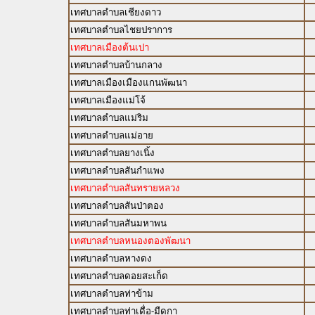
เทศบาลตำบลเชียงดาว
เทศบาลตำบลไชยปราการ
เทศบาลเมืองต้นเปา
เทศบาลตำบลบ้านกลาง
เทศบาลเมืองเมืองแกนพัฒนา
เทศบาลเมืองแม่โจ้
เทศบาลตำบลแม่ริม
เทศบาลตำบลแม่อาย
เทศบาลตำบลยางเนิ้ง
เทศบาลตำบลสันกำแพง
เทศบาลตำบลสันทรายหลวง
เทศบาลตำบลสันป่าตอง
เทศบาลตำบลสันมหาพน
เทศบาลตำบลหนองตองพัฒนา
เทศบาลตำบลหางดง
เทศบาลตำบลดอยสะเก็ด
เทศบาลตำบลท่าข้าม
เทศบาลตำบลท่าเดื่อ-มืดกา