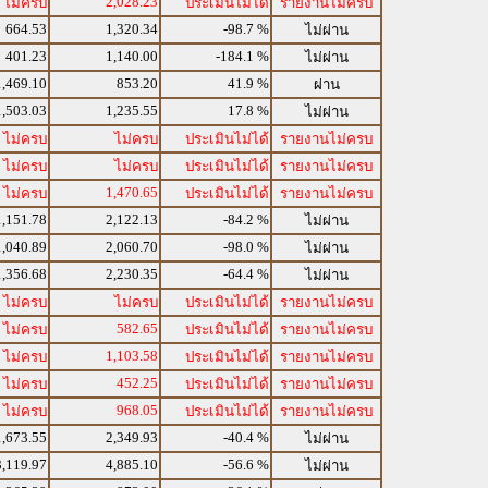
2,028.23
ไม่ครบ
ประเมินไม่ได้
รายงานไม่ครบ
664.53
1,320.34
-98.7 %
ไม่ผ่าน
401.23
1,140.00
-184.1 %
ไม่ผ่าน
1,469.10
853.20
41.9 %
ผ่าน
1,503.03
1,235.55
17.8 %
ไม่ผ่าน
ไม่ครบ
ไม่ครบ
ประเมินไม่ได้
รายงานไม่ครบ
ไม่ครบ
ไม่ครบ
ประเมินไม่ได้
รายงานไม่ครบ
1,470.65
ไม่ครบ
ประเมินไม่ได้
รายงานไม่ครบ
1,151.78
2,122.13
-84.2 %
ไม่ผ่าน
1,040.89
2,060.70
-98.0 %
ไม่ผ่าน
1,356.68
2,230.35
-64.4 %
ไม่ผ่าน
ไม่ครบ
ไม่ครบ
ประเมินไม่ได้
รายงานไม่ครบ
582.65
ไม่ครบ
ประเมินไม่ได้
รายงานไม่ครบ
1,103.58
ไม่ครบ
ประเมินไม่ได้
รายงานไม่ครบ
452.25
ไม่ครบ
ประเมินไม่ได้
รายงานไม่ครบ
968.05
ไม่ครบ
ประเมินไม่ได้
รายงานไม่ครบ
1,673.55
2,349.93
-40.4 %
ไม่ผ่าน
3,119.97
4,885.10
-56.6 %
ไม่ผ่าน