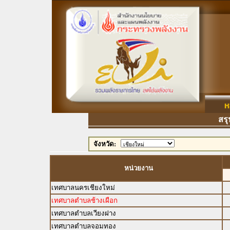
สรุปผ
จังหวัด:
หน่วยงาน
เทศบาลนครเชียงใหม่
เทศบาลตำบลช้างเผือก
เทศบาลตำบลเวียงฝาง
เทศบาลตำบลจอมทอง