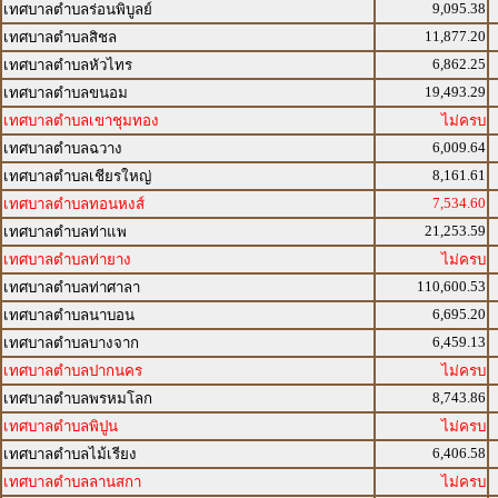
9,095.38
เทศบาลตำบลร่อนพิบูลย์
11,877.20
เทศบาลตำบลสิชล
6,862.25
เทศบาลตำบลหัวไทร
19,493.29
เทศบาลตำบลขนอม
เทศบาลตำบลเขาชุมทอง
ไม่ครบ
6,009.64
เทศบาลตำบลฉวาง
8,161.61
เทศบาลตำบลเชียรใหญ่
7,534.60
เทศบาลตำบลทอนหงส์
21,253.59
เทศบาลตำบลท่าแพ
เทศบาลตำบลท่ายาง
ไม่ครบ
110,600.53
เทศบาลตำบลท่าศาลา
6,695.20
เทศบาลตำบลนาบอน
6,459.13
เทศบาลตำบลบางจาก
เทศบาลตำบลปากนคร
ไม่ครบ
8,743.86
เทศบาลตำบลพรหมโลก
เทศบาลตำบลพิปูน
ไม่ครบ
6,406.58
เทศบาลตำบลไม้เรียง
เทศบาลตำบลลานสกา
ไม่ครบ