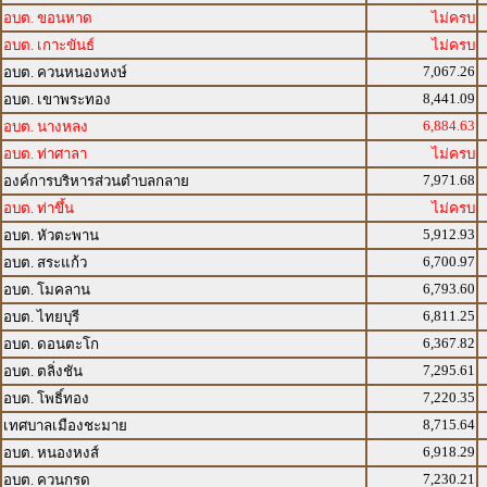
อบต. ขอนหาด
ไม่ครบ
อบต. เกาะขันธ์
ไม่ครบ
7,067.26
อบต. ควนหนองหงษ์
8,441.09
อบต. เขาพระทอง
6,884.63
อบต. นางหลง
อบต. ท่าศาลา
ไม่ครบ
7,971.68
องค์การบริหารส่วนตำบลกลาย
อบต. ท่าขึ้น
ไม่ครบ
5,912.93
อบต. หัวตะพาน
6,700.97
อบต. สระแก้ว
6,793.60
อบต. โมคลาน
6,811.25
อบต. ไทยบุรี
6,367.82
อบต. ดอนตะโก
7,295.61
อบต. ตลิ่งชัน
7,220.35
อบต. โพธิ์ทอง
8,715.64
เทศบาลเมืองชะมาย
6,918.29
อบต. หนองหงส์
7,230.21
อบต. ควนกรด