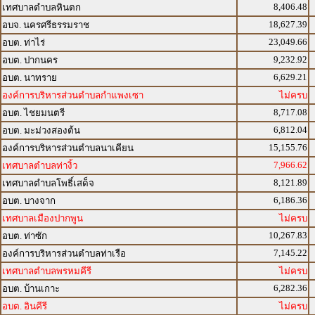
8,406.48
เทศบาลตำบลหินตก
18,627.39
อบจ. นครศรีธรรมราช
23,049.66
อบต. ท่าไร่
9,232.92
อบต. ปากนคร
6,629.21
อบต. นาทราย
องค์การบริหารส่วนตำบลกำแพงเซา
ไม่ครบ
8,717.08
อบต. ไชยมนตรี
6,812.04
อบต. มะม่วงสองต้น
15,155.76
องค์การบริหารส่วนตำบลนาเคียน
7,966.62
เทศบาลตำบลท่างิ้ว
8,121.89
เทศบาลตำบลโพธิ์เสด็จ
6,186.36
อบต. บางจาก
เทศบาลเมืองปากพูน
ไม่ครบ
10,267.83
อบต. ท่าซัก
7,145.22
องค์การบริหารส่วนตำบลท่าเรือ
เทศบาลตำบลพรหมคีรี
ไม่ครบ
6,282.36
อบต. บ้านเกาะ
อบต. อินคีรี
ไม่ครบ