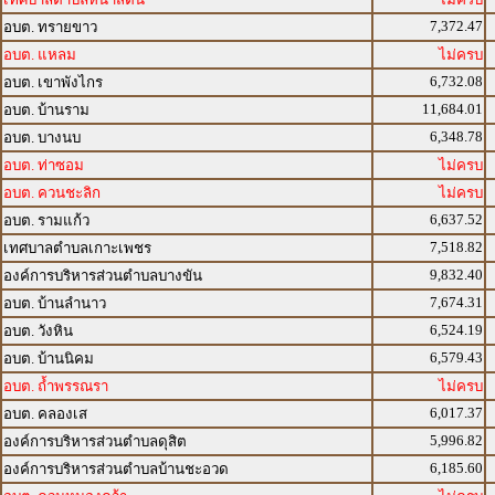
7,372.47
อบต. ทรายขาว
อบต. แหลม
ไม่ครบ
6,732.08
อบต. เขาพังไกร
11,684.01
อบต. บ้านราม
6,348.78
อบต. บางนบ
อบต. ท่าซอม
ไม่ครบ
อบต. ควนชะลิก
ไม่ครบ
6,637.52
อบต. รามแก้ว
7,518.82
เทศบาลตำบลเกาะเพชร
9,832.40
องค์การบริหารส่วนตำบลบางขัน
7,674.31
อบต. บ้านลำนาว
6,524.19
อบต. วังหิน
6,579.43
อบต. บ้านนิคม
อบต. ถ้ำพรรณรา
ไม่ครบ
6,017.37
อบต. คลองเส
5,996.82
องค์การบริหารส่วนตำบลดุสิต
6,185.60
องค์การบริหารส่วนตำบลบ้านชะอวด