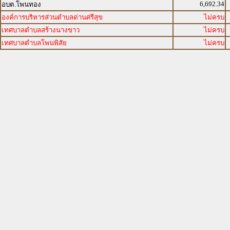
6,692.34
อบต.โพนทอง
องค์การบริหารส่วนตำบลด่านศรีสุข
ไม่ครบ
เทศบาลตำบลสร้างนางขาว
ไม่ครบ
เทศบาลตำบลโพนพิสัย
ไม่ครบ