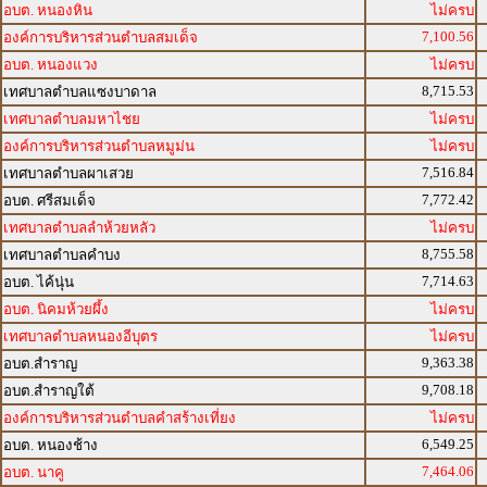
อบต. หนองหิน
ไม่ครบ
7,100.56
องค์การบริหารส่วนตำบลสมเด็จ
อบต. หนองแวง
ไม่ครบ
8,715.53
เทศบาลตำบลแซงบาดาล
เทศบาลตำบลมหาไชย
ไม่ครบ
องค์การบริหารส่วนตำบลหมูม่น
ไม่ครบ
7,516.84
เทศบาลตำบลผาเสวย
7,772.42
อบต. ศรีสมเด็จ
เทศบาลตำบลลำห้วยหลัว
ไม่ครบ
8,755.58
เทศบาลตำบลคำบง
7,714.63
อบต. ไค้นุ่น
อบต. นิคมห้วยผึ้ง
ไม่ครบ
เทศบาลตำบลหนองอีบุตร
ไม่ครบ
9,363.38
อบต.สำราญ
9,708.18
อบต.สำราญใต้
องค์การบริหารส่วนตำบลคำสร้างเที่ยง
ไม่ครบ
6,549.25
อบต. หนองช้าง
7,464.06
อบต. นาคู