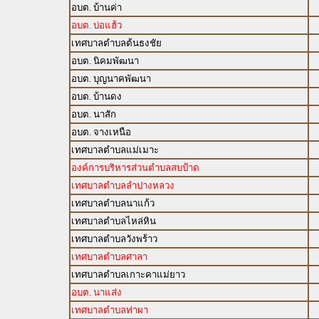
อบต. บ้านค่า
อบต. บ่อแฮ้ว
เทศบาลตำบลต้นธงชัย
อบต. นิคมพัฒนา
อบต. บุญนาคพัฒนา
อบต. บ้านดง
อบต. นาสัก
อบต. จางเหนือ
เทศบาลตำบลแม่เมาะ
องค์การบริหารส่วนตำบลสบป้าด
เทศบาลตำบลลำปางหลวง
เทศบาลตำบลนาแก้ว
เทศบาลตำบลไหล่หิน
เทศบาลตำบลวังพร้าว
เทศบาลตำบลศาลา
เทศบาลตำบลเกาะคาแม่ยาว
อบต. นาแส่ง
เทศบาลตำบลท่าผา