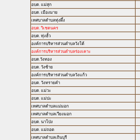
อบต. แม่สุก
อบต. เมืองมาย
เทศบาลตำบลทุ่งผึ้ง
อบต. วิเชตนคร
อบต. ทุ่งฮั้ว
องค์การบริหารส่วนตำบลวังใต้
องค์การบริหารส่วนตำบลร่องเคาะ
อบต.วังทอง
อบต. วังซ้าย
องค์การบริหารส่วนตำบลวังแก้ว
อบต. วังทรายคำ
อบต. แม่วะ
อบต. แม่ปะ
เทศบาลตำบลแม่มอก
เทศบาลตำบลเวียงมอก
อบต. นาโป่ง
อบต. แม่ถอด
เทศบาลตำบลเถินบุรี