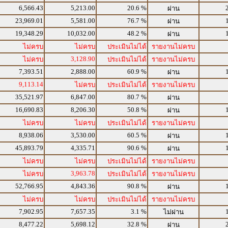
6,566.43
5,213.00
20.6 %
ผ่าน
23,969.01
5,581.00
76.7 %
ผ่าน
19,348.29
10,032.00
48.2 %
ผ่าน
ไม่ครบ
ไม่ครบ
ประเมินไม่ได้
รายงานไม่ครบ
3,128.90
ไม่ครบ
ประเมินไม่ได้
รายงานไม่ครบ
7,393.51
2,888.00
60.9 %
ผ่าน
9,113.14
ไม่ครบ
ประเมินไม่ได้
รายงานไม่ครบ
35,521.97
6,847.00
80.7 %
ผ่าน
16,690.83
8,206.30
50.8 %
ผ่าน
ไม่ครบ
ไม่ครบ
ประเมินไม่ได้
รายงานไม่ครบ
8,938.06
3,530.00
60.5 %
ผ่าน
45,893.79
4,335.71
90.6 %
ผ่าน
ไม่ครบ
ไม่ครบ
ประเมินไม่ได้
รายงานไม่ครบ
3,963.78
ไม่ครบ
ประเมินไม่ได้
รายงานไม่ครบ
52,766.95
4,843.36
90.8 %
ผ่าน
ไม่ครบ
ไม่ครบ
ประเมินไม่ได้
รายงานไม่ครบ
7,902.95
7,657.35
3.1 %
ไม่ผ่าน
8,477.22
5,698.12
32.8 %
ผ่าน