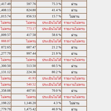
2,417.49
597.76
75.3 %
ผ่าน
1,408.13
824.80
41.4 %
ผ่าน
1,015.74
856.53
15.7 %
ไม่ผ่าน
ไม่ครบ
ไม่ครบ
ประเมินไม่ได้
รายงานไม่ครบ
773.17
ไม่ครบ
ประเมินไม่ได้
รายงานไม่ครบ
1,009.57
417.58
58.6 %
ผ่าน
888.87
ไม่ครบ
ประเมินไม่ได้
รายงานไม่ครบ
872.65
687.47
21.2 %
ผ่าน
1,277.79
997.44
21.9 %
ผ่าน
ไม่ครบ
ไม่ครบ
ประเมินไม่ได้
รายงานไม่ครบ
1,300.50
513.50
60.5 %
ผ่าน
1,131.12
224.36
80.2 %
ผ่าน
41.93
ไม่ครบ
ประเมินไม่ได้
รายงานไม่ครบ
540.52
ไม่ครบ
ประเมินไม่ได้
รายงานไม่ครบ
1,358.08
407.91
70.0 %
ผ่าน
ไม่ครบ
ไม่ครบ
ประเมินไม่ได้
รายงานไม่ครบ
1,198.22
1,146.20
4.3 %
ไม่ผ่าน
2,779.79
1,475.42
46.9 %
ผ่าน