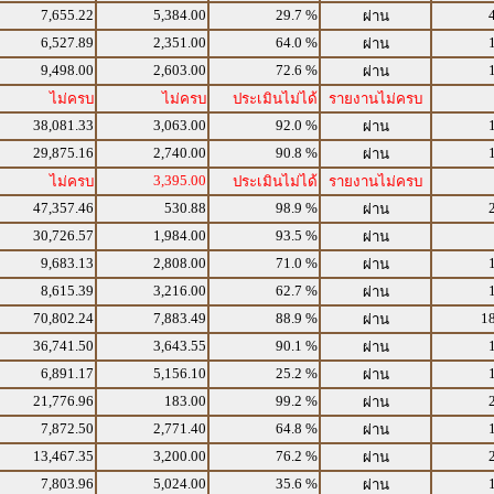
7,655.22
5,384.00
29.7 %
ผ่าน
6,527.89
2,351.00
64.0 %
ผ่าน
9,498.00
2,603.00
72.6 %
ผ่าน
ไม่ครบ
ไม่ครบ
ประเมินไม่ได้
รายงานไม่ครบ
38,081.33
3,063.00
92.0 %
ผ่าน
29,875.16
2,740.00
90.8 %
ผ่าน
3,395.00
ไม่ครบ
ประเมินไม่ได้
รายงานไม่ครบ
47,357.46
530.88
98.9 %
ผ่าน
30,726.57
1,984.00
93.5 %
ผ่าน
9,683.13
2,808.00
71.0 %
ผ่าน
8,615.39
3,216.00
62.7 %
ผ่าน
70,802.24
7,883.49
88.9 %
1
ผ่าน
36,741.50
3,643.55
90.1 %
ผ่าน
6,891.17
5,156.10
25.2 %
ผ่าน
21,776.96
183.00
99.2 %
ผ่าน
7,872.50
2,771.40
64.8 %
ผ่าน
13,467.35
3,200.00
76.2 %
ผ่าน
7,803.96
5,024.00
35.6 %
ผ่าน