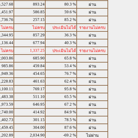
4,527.68
893.24
80.3 %
ผ่าน
1,451.97
586.85
59.6 %
ผ่าน
1,736.76
257.15
85.2 %
ผ่าน
ไม่ครบ
ไม่ครบ
ประเมินไม่ได้
รายงานไม่ครบ
1,344.95
857.29
36.3 %
ผ่าน
1,136.44
677.94
40.3 %
ผ่าน
1,337.25
ไม่ครบ
ประเมินไม่ได้
รายงานไม่ครบ
2,003.86
685.90
65.8 %
ผ่าน
985.86
459.84
53.4 %
ผ่าน
1,949.36
454.65
76.7 %
ผ่าน
1,228.83
461.63
62.4 %
ผ่าน
8,100.11
769.17
95.8 %
ผ่าน
1,483.38
511.10
65.5 %
ผ่าน
1,973.59
646.95
67.2 %
ผ่าน
2,740.00
414.92
84.9 %
ผ่าน
1,402.73
301.15
78.5 %
ผ่าน
2,459.45
304.00
87.6 %
ผ่าน
1,202.89
2,034.90
-69.2 %
ไม่ผ่าน