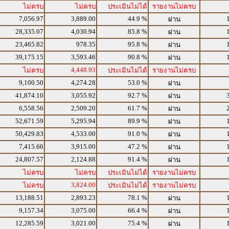
ไม่ครบ
ไม่ครบ
ประเมินไม่ได้
รายงานไม่ครบ
7,056.97
3,889.00
44.9 %
ผ่าน
28,335.07
4,030.94
85.8 %
ผ่าน
23,465.82
978.35
95.8 %
ผ่าน
39,175.15
3,593.46
90.8 %
ผ่าน
4,448.93
ไม่ครบ
ประเมินไม่ได้
รายงานไม่ครบ
9,100.50
4,274.28
53.0 %
ผ่าน
41,874.10
3,055.92
92.7 %
ผ่าน
6,558.56
2,509.20
61.7 %
ผ่าน
52,671.59
5,295.94
89.9 %
ผ่าน
50,429.83
4,533.00
91.0 %
ผ่าน
7,415.66
3,915.00
47.2 %
ผ่าน
24,807.57
2,124.88
91.4 %
ผ่าน
ไม่ครบ
ไม่ครบ
ประเมินไม่ได้
รายงานไม่ครบ
3,824.00
ไม่ครบ
ประเมินไม่ได้
รายงานไม่ครบ
13,188.51
2,893.23
78.1 %
ผ่าน
9,157.34
3,075.00
66.4 %
ผ่าน
12,285.59
3,021.00
75.4 %
ผ่าน