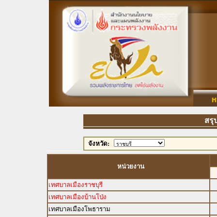
สรุปผล
จังหวัด:
หน่วยงาน
เทศบาลเมืองราชบุรี
เทศบาลเมืองบ้านโป่ง
เทศบาลเมืองโพธาราม