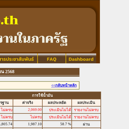
ยน 2568
<<กลับหน้าหลัก
การใช้น้ำมัน
ตรฐาน
ค่าจริง
ผลประหยัด
ผลประเมิน
2,069.00
ไม่ครบ
ประเมินไม่ได้
รายงานไม่ครบ
ไม่ครบ
ไม่ครบ
ประเมินไม่ได้
รายงานไม่ครบ
4,805.74
1,987.10
58.7 %
ผ่าน