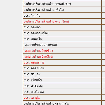
องค์การบริหารส่วนตำบลลาดบัวขาว
องค์การบริหารส่วนตำบลหัวโพ
อบต. วัดแก้ว
องค์การบริหารส่วนตำบลดอนใหญ่
อบต. ดอนคา
อบต. ดอนกระเบื้อง
อบต. หนองโพ
เทศบาลตำบลคลองตาคต
เทศบาลตำบลบ้านฆ้อง
เทศบาลตำบลบ้านสิงห์
อบต. ดอนทราย
อบต. คลองข่อย
อบต. ชำแระ
อบต. สร้อยฟ้า
อบต. ท่าชุมพล
อบต. บางโตนด
อบต. เตาปูน
องค์การบริหารส่วนตำบลธรรมเสน