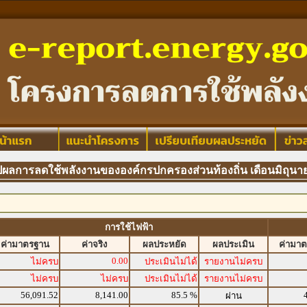
การลดใช้พลังงานขององค์กรปกครองส่วนท้องถิ่น เดือนมิถุนา
การใช้ไฟฟ้า
ค่ามาตรฐาน
ค่าจริง
ผลประหยัด
ผลประเมิน
ค่ามา
0.00
ไม่ครบ
ประเมินไม่ได้
รายงานไม่ครบ
ไม่ครบ
ไม่ครบ
ประเมินไม่ได้
รายงานไม่ครบ
56,091.52
8,141.00
85.5 %
ผ่าน