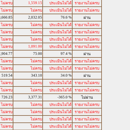
1,559.15
ไม่ครบ
ประเมินไม่ได้
รายงานไม่ครบ
ไม่ครบ
ไม่ครบ
ประเมินไม่ได้
รายงานไม่ครบ
8,666.85
2,032.05
76.6 %
ผ่าน
ไม่ครบ
ไม่ครบ
ประเมินไม่ได้
รายงานไม่ครบ
ไม่ครบ
ไม่ครบ
ประเมินไม่ได้
รายงานไม่ครบ
ไม่ครบ
ไม่ครบ
ประเมินไม่ได้
รายงานไม่ครบ
1,091.00
ไม่ครบ
ประเมินไม่ได้
รายงานไม่ครบ
2,904.77
75.00
97.4 %
ผ่าน
ไม่ครบ
ไม่ครบ
ประเมินไม่ได้
รายงานไม่ครบ
ไม่ครบ
ไม่ครบ
ประเมินไม่ได้
รายงานไม่ครบ
519.54
343.10
34.0 %
ผ่าน
ไม่ครบ
ไม่ครบ
ประเมินไม่ได้
รายงานไม่ครบ
ไม่ครบ
ไม่ครบ
ประเมินไม่ได้
รายงานไม่ครบ
726.23
3,377.31
-365.0 %
ไม่ผ่าน
ไม่ครบ
ไม่ครบ
ประเมินไม่ได้
รายงานไม่ครบ
ไม่ครบ
ไม่ครบ
ประเมินไม่ได้
รายงานไม่ครบ
ไม่ครบ
ไม่ครบ
ประเมินไม่ได้
รายงานไม่ครบ
ไม่ครบ
ไม่ครบ
ประเมินไม่ได้
รายงานไม่ครบ