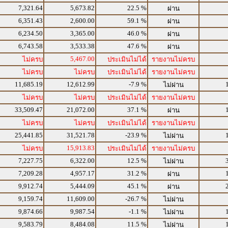
7,321.64
5,673.82
22.5 %
ผ่าน
6,351.43
2,600.00
59.1 %
ผ่าน
6,234.50
3,365.00
46.0 %
ผ่าน
6,743.58
3,533.38
47.6 %
ผ่าน
5,467.00
ไม่ครบ
ประเมินไม่ได้
รายงานไม่ครบ
ไม่ครบ
ไม่ครบ
ประเมินไม่ได้
รายงานไม่ครบ
11,685.19
12,612.99
-7.9 %
ไม่ผ่าน
ไม่ครบ
ไม่ครบ
ประเมินไม่ได้
รายงานไม่ครบ
33,509.47
21,072.00
37.1 %
ผ่าน
ไม่ครบ
ไม่ครบ
ประเมินไม่ได้
รายงานไม่ครบ
25,441.85
31,521.78
-23.9 %
ไม่ผ่าน
15,913.83
ไม่ครบ
ประเมินไม่ได้
รายงานไม่ครบ
7,227.75
6,322.00
12.5 %
ไม่ผ่าน
7,209.28
4,957.17
31.2 %
ผ่าน
9,912.74
5,444.09
45.1 %
ผ่าน
9,159.74
11,609.00
-26.7 %
ไม่ผ่าน
9,874.66
9,987.54
-1.1 %
ไม่ผ่าน
9,583.79
8,484.08
11.5 %
ไม่ผ่าน