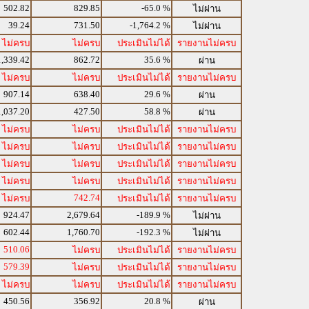
502.82
829.85
-65.0 %
ไม่ผ่าน
39.24
731.50
-1,764.2 %
ไม่ผ่าน
ไม่ครบ
ไม่ครบ
ประเมินไม่ได้
รายงานไม่ครบ
1,339.42
862.72
35.6 %
ผ่าน
ไม่ครบ
ไม่ครบ
ประเมินไม่ได้
รายงานไม่ครบ
907.14
638.40
29.6 %
ผ่าน
1,037.20
427.50
58.8 %
ผ่าน
ไม่ครบ
ไม่ครบ
ประเมินไม่ได้
รายงานไม่ครบ
ไม่ครบ
ไม่ครบ
ประเมินไม่ได้
รายงานไม่ครบ
ไม่ครบ
ไม่ครบ
ประเมินไม่ได้
รายงานไม่ครบ
ไม่ครบ
ไม่ครบ
ประเมินไม่ได้
รายงานไม่ครบ
742.74
ไม่ครบ
ประเมินไม่ได้
รายงานไม่ครบ
924.47
2,679.64
-189.9 %
ไม่ผ่าน
602.44
1,760.70
-192.3 %
ไม่ผ่าน
510.06
ไม่ครบ
ประเมินไม่ได้
รายงานไม่ครบ
579.39
ไม่ครบ
ประเมินไม่ได้
รายงานไม่ครบ
ไม่ครบ
ไม่ครบ
ประเมินไม่ได้
รายงานไม่ครบ
450.56
356.92
20.8 %
ผ่าน