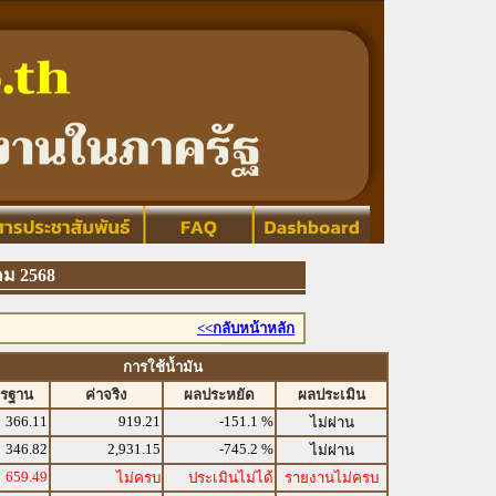
ม 2568
<<กลับหน้าหลัก
การใช้น้ำมัน
ตรฐาน
ค่าจริง
ผลประหยัด
ผลประเมิน
366.11
919.21
-151.1 %
ไม่ผ่าน
346.82
2,931.15
-745.2 %
ไม่ผ่าน
659.49
ไม่ครบ
ประเมินไม่ได้
รายงานไม่ครบ