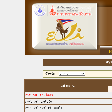
สรุปผ
จังหวัด:
หน่วยงาน
เทศบาลเมืองยโสธร
เทศบาลตำบลค้อวัง
เทศบาลตำบลคำเขื่อนแก้ว