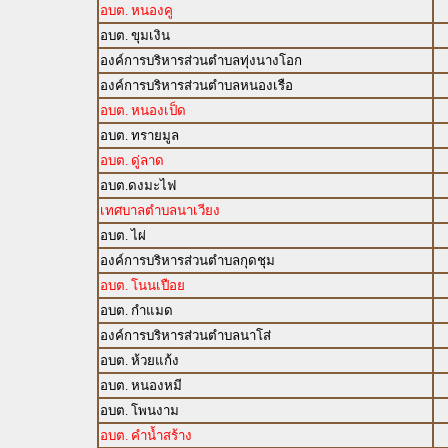
อบต. หนองคู
อบต. ขุมเงิน
องค์การบริหารส่วนตำบลทุ่งนางโอก
องค์การบริหารส่วนตำบลหนองเรือ
อบต. หนองเป็ด
อบต. ทรายมูล
อบต. ดู่ลาด
อบต.ดงมะไฟ
เทศบาลตำบลนาเวียง
อบต. ไผ่
องค์การบริหารส่วนตำบลกุดชุม
อบต. โนนเปือย
อบต. กำแมด
องค์การบริหารส่วนตำบลนาโส่
อบต. ห้วยแก้ง
อบต. หนองหมี
อบต. โพนงาม
อบต. คำน้ำสร้าง