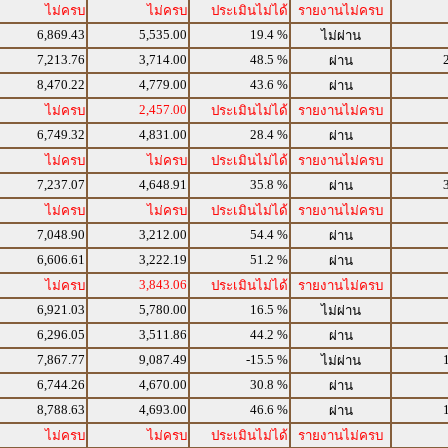
ไม่ครบ
ไม่ครบ
ประเมินไม่ได้
รายงานไม่ครบ
6,869.43
5,535.00
19.4 %
ไม่ผ่าน
7,213.76
3,714.00
48.5 %
ผ่าน
8,470.22
4,779.00
43.6 %
ผ่าน
2,457.00
ไม่ครบ
ประเมินไม่ได้
รายงานไม่ครบ
6,749.32
4,831.00
28.4 %
ผ่าน
ไม่ครบ
ไม่ครบ
ประเมินไม่ได้
รายงานไม่ครบ
7,237.07
4,648.91
35.8 %
ผ่าน
ไม่ครบ
ไม่ครบ
ประเมินไม่ได้
รายงานไม่ครบ
7,048.90
3,212.00
54.4 %
ผ่าน
6,606.61
3,222.19
51.2 %
ผ่าน
3,843.06
ไม่ครบ
ประเมินไม่ได้
รายงานไม่ครบ
6,921.03
5,780.00
16.5 %
ไม่ผ่าน
6,296.05
3,511.86
44.2 %
ผ่าน
7,867.77
9,087.49
-15.5 %
ไม่ผ่าน
6,744.26
4,670.00
30.8 %
ผ่าน
8,788.63
4,693.00
46.6 %
ผ่าน
ไม่ครบ
ไม่ครบ
ประเมินไม่ได้
รายงานไม่ครบ