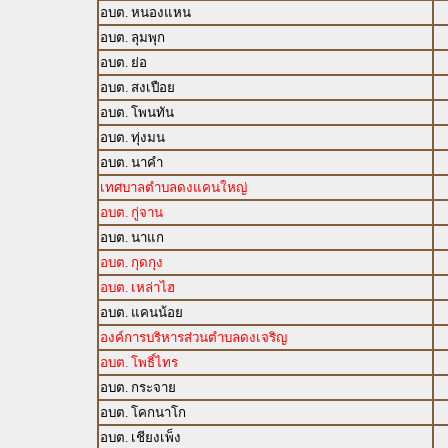
อบต. หนองแหน
อบต. ลุมพุก
อบต. ย่อ
อบต. สงเปือย
อบต. โพนทัน
อบต. ทุ่งมน
อบต. นาคำ
เทศบาลตำบลดงแคนใหญ่
อบต. กู่จาน
อบต. นาแก
อบต. กุดกุง
อบต. เหล่าไฮ
อบต. แคนน้อย
องค์การบริหารส่วนตำบลดงเจริญ
อบต. โพธิ์ไทร
อบต. กระจาย
อบต. โคกนาโก
อบต. เชียงเพ็ง