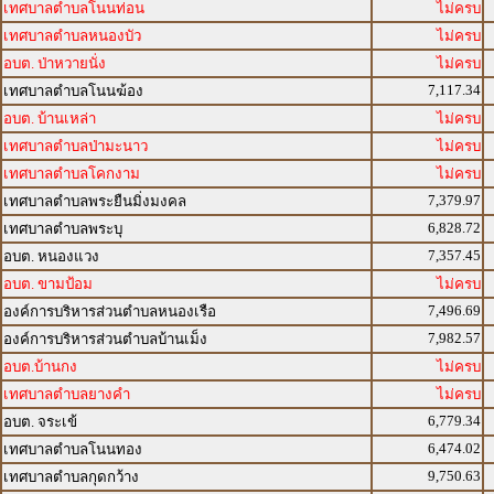
เทศบาลตำบลโนนท่อน
ไม่ครบ
เทศบาลตำบลหนองบัว
ไม่ครบ
อบต. ป่าหวายนั่ง
ไม่ครบ
7,117.34
เทศบาลตำบลโนนฆ้อง
อบต. บ้านเหล่า
ไม่ครบ
เทศบาลตำบลป่ามะนาว
ไม่ครบ
เทศบาลตำบลโคกงาม
ไม่ครบ
7,379.97
เทศบาลตำบลพระยืนมิ่งมงคล
6,828.72
เทศบาลตำบลพระบุ
7,357.45
อบต. หนองแวง
อบต. ขามป้อม
ไม่ครบ
7,496.69
องค์การบริหารส่วนตำบลหนองเรือ
7,982.57
องค์การบริหารส่วนตำบลบ้านเม็ง
อบต.บ้านกง
ไม่ครบ
เทศบาลตำบลยางคำ
ไม่ครบ
6,779.34
อบต. จระเข้
6,474.02
เทศบาลตำบลโนนทอง
9,750.63
เทศบาลตำบลกุดกว้าง