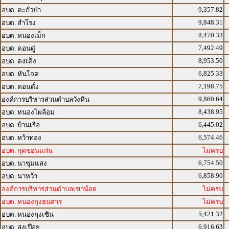
9,357.82
อบต. ตะกั่วป่า
9,848.31
อบต. สำโรง
8,470.33
อบต. หนองเม็ก
7,492.49
อบต. ดอนดู่
8,953.50
อบต. ดงเค็ง
6,825.33
อบต. หันโจด
7,198.75
อบต. ดอนดั่ง
9,860.64
องค์การบริหารส่วนตำบลวังหิน
8,438.95
อบต. หนองไผ่ล้อม
6,445.02
อบต. บ้านเรือ
6,574.46
อบต. หว้าทอง
อบต. กุดขอนแก่น
ไม่ครบ
6,754.50
อบต. นาชุมแสง
6,858.90
อบต. นาหว้า
องค์การบริหารส่วนตำบลเขาน้อย
ไม่ครบ
อบต. หนองกุงธนสาร
ไม่ครบ
5,421.32
อบต. หนองกุงเซิน
6,916.63
อบต. สงเปือย