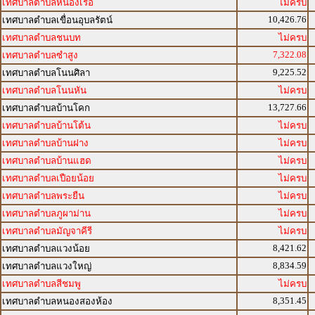
เทศบาลตำบลหนองเรือ
ไม่ครบ
10,426.76
เทศบาลตำบลเขื่อนอุบลรัตน์
เทศบาลตำบลชนบท
ไม่ครบ
7,322.08
เทศบาลตำบลซำสูง
9,225.52
เทศบาลตำบลโนนศิลา
เทศบาลตำบลโนนหัน
ไม่ครบ
13,727.66
เทศบาลตำบลบ้านโคก
เทศบาลตำบลบ้านโต้น
ไม่ครบ
เทศบาลตำบลบ้านฝาง
ไม่ครบ
เทศบาลตำบลบ้านแฮด
ไม่ครบ
เทศบาลตำบลเปือยน้อย
ไม่ครบ
เทศบาลตำบลพระยืน
ไม่ครบ
เทศบาลตำบลภูผาม่าน
ไม่ครบ
เทศบาลตำบลมัญจาคีรี
ไม่ครบ
8,421.62
เทศบาลตำบลแวงน้อย
8,834.59
เทศบาลตำบลแวงใหญ่
เทศบาลตำบลสีชมพู
ไม่ครบ
8,351.45
เทศบาลตำบลหนองสองห้อง