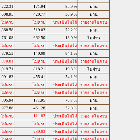
1,222.31
171.94
85.9 %
ผ่าน
608.95
420.77
30.9 %
ผ่าน
ไม่ครบ
ไม่ครบ
ประเมินไม่ได้
รายงานไม่ครบ
1,868.58
519.03
72.2 %
ผ่าน
761.08
662.50
13.0 %
ไม่ผ่าน
ไม่ครบ
ไม่ครบ
ประเมินไม่ได้
รายงานไม่ครบ
879.53
140.09
84.1 %
ผ่าน
879.81
ไม่ครบ
ประเมินไม่ได้
รายงานไม่ครบ
1,019.71
818.21
19.8 %
ไม่ผ่าน
991.83
455.41
54.1 %
ผ่าน
ไม่ครบ
ไม่ครบ
ประเมินไม่ได้
รายงานไม่ครบ
ไม่ครบ
ไม่ครบ
ประเมินไม่ได้
รายงานไม่ครบ
805.94
171.95
78.7 %
ผ่าน
977.88
461.28
52.8 %
ผ่าน
111.83
ไม่ครบ
ประเมินไม่ได้
รายงานไม่ครบ
ไม่ครบ
ไม่ครบ
ประเมินไม่ได้
รายงานไม่ครบ
280.03
ไม่ครบ
ประเมินไม่ได้
รายงานไม่ครบ
ไม่ครบ
ไม่ครบ
ประเมินไม่ได้
รายงานไม่ครบ