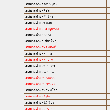
เทศบาลตำบลร่อนพิบูลย์
เทศบาลตำบลสิชล
เทศบาลตำบลหัวไทร
เทศบาลตำบลขนอม
เทศบาลตำบลเขาชุมทอง
เทศบาลตำบลฉวาง
เทศบาลตำบลเชียรใหญ่
เทศบาลตำบลทอนหงส์
เทศบาลตำบลท่าแพ
เทศบาลตำบลท่ายาง
เทศบาลตำบลท่าศาลา
เทศบาลตำบลนาบอน
เทศบาลตำบลบางจาก
เทศบาลตำบลปากนคร
เทศบาลตำบลพรหมโลก
เทศบาลตำบลพิปูน
เทศบาลตำบลไม้เรียง
เทศบาลตำบลลานสกา