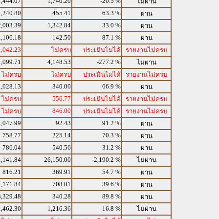
1,444.07
1,740.20
-20.5 %
ไม่ผ่าน
1,240.80
455.41
63.3 %
ผ่าน
2,003.39
1,342.84
33.0 %
ผ่าน
1,106.18
142.50
87.1 %
ผ่าน
1,042.23
ไม่ครบ
ประเมินไม่ได้
รายงานไม่ครบ
1,099.71
4,148.53
-277.2 %
ไม่ผ่าน
ไม่ครบ
ไม่ครบ
ประเมินไม่ได้
รายงานไม่ครบ
1,028.13
340.00
66.9 %
ผ่าน
556.77
ไม่ครบ
ประเมินไม่ได้
รายงานไม่ครบ
846.00
ไม่ครบ
ประเมินไม่ได้
รายงานไม่ครบ
1,047.99
92.43
91.2 %
ผ่าน
758.77
225.14
70.3 %
ผ่าน
786.04
540.56
31.2 %
ผ่าน
1,141.84
26,150.00
-2,190.2 %
ไม่ผ่าน
816.21
369.91
54.7 %
ผ่าน
1,171.84
708.01
39.6 %
ผ่าน
3,329.48
340.28
89.8 %
ผ่าน
1,462.30
1,216.36
16.8 %
ไม่ผ่าน