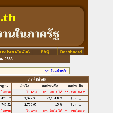
ม 2568
<<กลับหน้าหลัก
การใช้น้ำมัน
ตรฐาน
ค่าจริง
ผลประหยัด
ผลประเมิน
ไม่ครบ
ไม่ครบ
ประเมินไม่ได้
รายงานไม่ครบ
428.17
9,697.35
-2,164.8 %
ไม่ผ่าน
2,749.52
2,709.65
1.5 %
ไม่ผ่าน
ไม่ครบ
ไม่ครบ
ประเมินไม่ได้
รายงานไม่ครบ