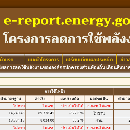
ลการลดใช้พลังงานขององค์กรปกครองส่วนท้องถิ่น เดือนสิงหาค
การใช้ไฟฟ้า
ค่ามาตรฐาน
ค่าจริง
ผลประหยัด
ผลประเมิน
ค่ามา
ไม่ครบ
ไม่ครบ
ประเมินไม่ได้
รายงานไม่ครบ
14,240.45
89,378.45
-527.6 %
ไม่ผ่าน
18,334.18
8,034.00
56.2 %
ผ่าน
ไม่ครบ
ไม่ครบ
ประเมินไม่ได้
รายงานไม่ครบ