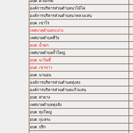
อบต. ควนกรด
องค์การบริหารส่วนตำบลนาไม้ไผ่
องค์การบริหารส่วนตำบลนาหลวงเสน
อบต. เขาโร
เทศบาลตำบลกะปาง
เทศบาลตำบลที่วัง
อบต. น้ำตก
เทศบาลตำบลถ้ำใหญ่
อบต. นาโพธิ์
อบต. เขาขาว
อบต. นาบอน
องค์การบริหารส่วนตำบลทุ่งสง
องค์การบริหารส่วนตำบลแก้วแสน
อบต. ท่ายาง
เทศบาลตำบลทุ่งสัง
อบต. ทุ่งใหญ่
อบต. กุแหระ
อบต. ปริก