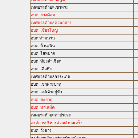
เทศบาลตำบลเขาพระ
อบต. ยางค้อม
เทศบาลตำบลควนกลาง
อบต. เชียรใหญ่
อบต.ท่าขนาน
อบต. บ้านเนิน
อบต. ไสหมาก
อบต. ท้องลำเจียก
อบต. เสือหึง
เทศบาลตำบลการะเกด
อบต. เขาพระบาท
อบต. แม่เจ้าอยู่หัว
อบต. ชะอวด
อบต. ท่าเสม็ด
เทศบาลตำบลท่าประจะ
องค์การบริหารส่วนตำบลเคร็ง
อบต. วังอ่าง