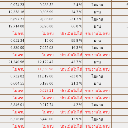
9,074.23
9,288.52
-2.4 %
ไม่ผ่าน
12,358.16
9,306.99
24.7 %
ผ่าน
6,897.21
9,086.06
-31.7 %
ไม่ผ่าน
19,714.08
6,696.80
66.0 %
ผ่าน
ไม่ครบ
ไม่ครบ
ประเมินไม่ได้
รายงานไม่ครบ
6,052.34
15.00
99.8 %
ผ่าน
6,839.99
7,955.93
-16.3 %
ไม่ผ่าน
ไม่ครบ
ไม่ครบ
ประเมินไม่ได้
รายงานไม่ครบ
21,240.96
12,172.47
42.7 %
ผ่าน
11,558.98
ไม่ครบ
ประเมินไม่ได้
รายงานไม่ครบ
8,732.82
11,619.00
-33.0 %
ไม่ผ่าน
6,604.55
5,198.00
21.3 %
ผ่าน
5,623.21
ไม่ครบ
ประเมินไม่ได้
รายงานไม่ครบ
ไม่ครบ
ไม่ครบ
ประเมินไม่ได้
รายงานไม่ครบ
8,846.01
9,217.74
-4.2 %
ไม่ผ่าน
ไม่ครบ
ไม่ครบ
ประเมินไม่ได้
รายงานไม่ครบ
6,326.86
5,448.00
13.9 %
ไม่ผ่าน
ไม่ครบ
ไม่ครบ
ประเมินไม่ได้
รายงานไม่ครบ