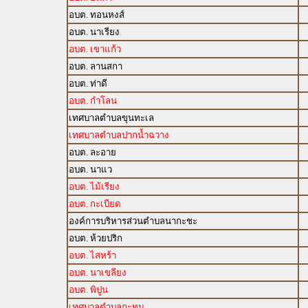
อบต. ทอนหงส์
อบต. นาเรียง
อบต. เขาแก้ว
อบต. ลานสกา
อบต. ท่าดี
อบต. กำโลน
เทศบาลตำบลขุนทะเล
เทศบาลตำบลปากน้ำฉวาง
อบต. ละอาย
อบต. นาแว
อบต. ไม้เรียง
อบต. กะเบียด
องค์การบริหารส่วนตำบลนากะชะ
อบต. ห้วยปริก
อบต. ไสหร้า
อบต. นาเขลียง
อบต. พิปูน
เทศบาลตำบลกะทูน