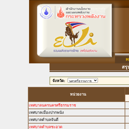
สรุปผ
จังหวัด:
หน่วยงาน
เทศบาลนครนครศรีธรรมราช
เทศบาลเมืองปากพนัง
เทศบาลตำบลจันดี
เทศบาลตำบลชะอวด