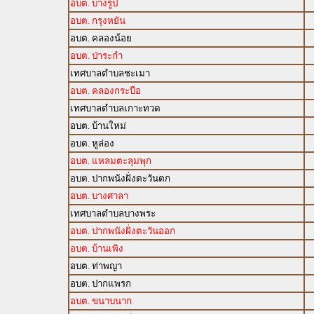
อบต. บางรูป
อบต. กรุงหยัน
อบต. คลองน้อย
อบต. ป่าระกำ
เทศบาลตำบลชะเมา
อบต. คลองกระบือ
เทศบาลตำบลเกาะทวด
อบต. บ้านใหม่
อบต. หูล่อง
อบต. แหลมตะลุมพุก
อบต. ปากพนังฝั่งตะวันตก
อบต. บางศาลา
เทศบาลตำบลบางพระ
อบต. ปากพนังฝั่งตะวันออก
อบต. บ้านเพิง
อบต. ท่าพญา
อบต. ปากแพรก
อบต. ขนาบนาก