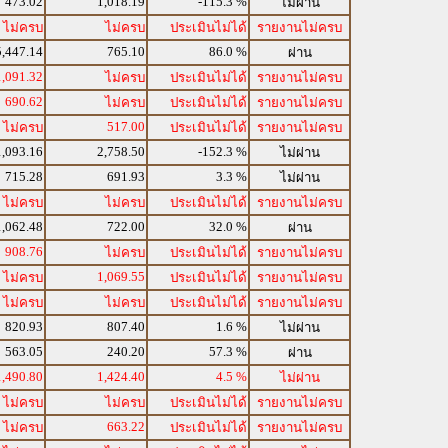
473.02
1,018.19
-115.3 %
ไม่ผ่าน
ไม่ครบ
ไม่ครบ
ประเมินไม่ได้
รายงานไม่ครบ
5,447.14
765.10
86.0 %
ผ่าน
1,091.32
ไม่ครบ
ประเมินไม่ได้
รายงานไม่ครบ
690.62
ไม่ครบ
ประเมินไม่ได้
รายงานไม่ครบ
517.00
ไม่ครบ
ประเมินไม่ได้
รายงานไม่ครบ
1,093.16
2,758.50
-152.3 %
ไม่ผ่าน
715.28
691.93
3.3 %
ไม่ผ่าน
ไม่ครบ
ไม่ครบ
ประเมินไม่ได้
รายงานไม่ครบ
1,062.48
722.00
32.0 %
ผ่าน
908.76
ไม่ครบ
ประเมินไม่ได้
รายงานไม่ครบ
1,069.55
ไม่ครบ
ประเมินไม่ได้
รายงานไม่ครบ
ไม่ครบ
ไม่ครบ
ประเมินไม่ได้
รายงานไม่ครบ
820.93
807.40
1.6 %
ไม่ผ่าน
563.05
240.20
57.3 %
ผ่าน
1,490.80
1,424.40
4.5 %
ไม่ผ่าน
ไม่ครบ
ไม่ครบ
ประเมินไม่ได้
รายงานไม่ครบ
663.22
ไม่ครบ
ประเมินไม่ได้
รายงานไม่ครบ