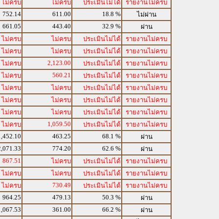
ไม่ครบ
ไม่ครบ
ประเมินไม่ได้
รายงานไม่ครบ
752.14
611.00
18.8 %
ไม่ผ่าน
661.05
443.40
32.9 %
ผ่าน
ไม่ครบ
ไม่ครบ
ประเมินไม่ได้
รายงานไม่ครบ
ไม่ครบ
ไม่ครบ
ประเมินไม่ได้
รายงานไม่ครบ
2,123.00
ไม่ครบ
ประเมินไม่ได้
รายงานไม่ครบ
560.21
ไม่ครบ
ประเมินไม่ได้
รายงานไม่ครบ
ไม่ครบ
ไม่ครบ
ประเมินไม่ได้
รายงานไม่ครบ
ไม่ครบ
ไม่ครบ
ประเมินไม่ได้
รายงานไม่ครบ
ไม่ครบ
ไม่ครบ
ประเมินไม่ได้
รายงานไม่ครบ
1,059.50
ไม่ครบ
ประเมินไม่ได้
รายงานไม่ครบ
1,452.10
463.25
68.1 %
ผ่าน
2,071.33
774.20
62.6 %
ผ่าน
867.51
ไม่ครบ
ประเมินไม่ได้
รายงานไม่ครบ
ไม่ครบ
ไม่ครบ
ประเมินไม่ได้
รายงานไม่ครบ
730.49
ไม่ครบ
ประเมินไม่ได้
รายงานไม่ครบ
964.25
479.13
50.3 %
ผ่าน
1,067.53
361.00
66.2 %
ผ่าน