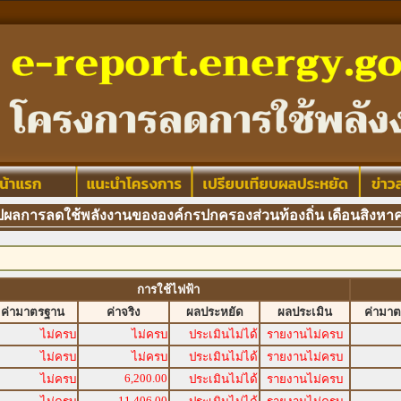
ลการลดใช้พลังงานขององค์กรปกครองส่วนท้องถิ่น เดือนสิงหาค
การใช้ไฟฟ้า
ค่ามาตรฐาน
ค่าจริง
ผลประหยัด
ผลประเมิน
ค่ามา
ไม่ครบ
ไม่ครบ
ประเมินไม่ได้
รายงานไม่ครบ
ไม่ครบ
ไม่ครบ
ประเมินไม่ได้
รายงานไม่ครบ
6,200.00
ไม่ครบ
ประเมินไม่ได้
รายงานไม่ครบ
11,406.00