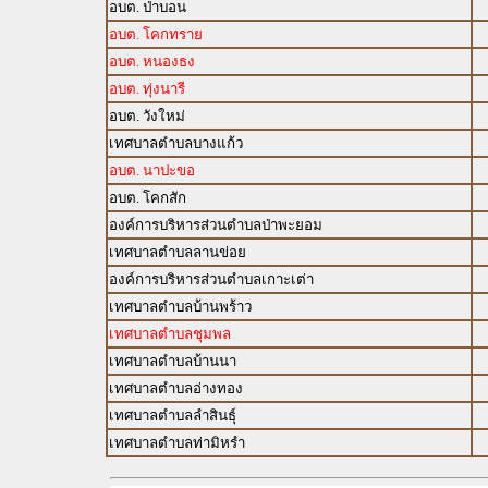
อบต. ป่าบอน
อบต. โคกทราย
อบต. หนองธง
อบต. ทุ่งนารี
อบต. วังใหม่
เทศบาลตำบลบางแก้ว
อบต. นาปะขอ
อบต. โคกสัก
องค์การบริหารส่วนตำบลป่าพะยอม
เทศบาลตำบลลานข่อย
องค์การบริหารส่วนตำบลเกาะเต่า
เทศบาลตำบลบ้านพร้าว
เทศบาลตำบลชุมพล
เทศบาลตำบลบ้านนา
เทศบาลตำบลอ่างทอง
เทศบาลตำบลลำสินธุ์
เทศบาลตำบลท่ามิหรำ