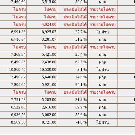
7,469.60
3,515.00
52.9 %
ผ่าน
ไม่ครบ
ไม่ครบ
ประเมินไม่ได้
รายงานไม่ครบ
ไม่ครบ
ไม่ครบ
ประเมินไม่ได้
รายงานไม่ครบ
4,024.00
ไม่ครบ
ประเมินไม่ได้
รายงานไม่ครบ
6,991.33
8,925.07
-27.7 %
ไม่ผ่าน
6,716.84
3,281.07
51.2 %
ผ่าน
ไม่ครบ
ไม่ครบ
ประเมินไม่ได้
รายงานไม่ครบ
7,269.94
5,421.00
25.4 %
ผ่าน
6,490.25
2,436.00
62.5 %
ผ่าน
10,869.49
10,530.00
3.1 %
ไม่ผ่าน
7,490.87
5,646.00
24.6 %
ผ่าน
7,805.65
5,921.00
24.1 %
ผ่าน
ไม่ครบ
ไม่ครบ
ประเมินไม่ได้
รายงานไม่ครบ
7,751.28
5,283.00
31.8 %
ผ่าน
6,522.08
2,616.00
59.9 %
ผ่าน
6,936.76
3,082.00
55.6 %
ผ่าน
8,569.56
8,721.00
-1.8 %
ไม่ผ่าน