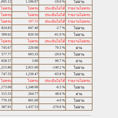
1,005.12
1,196.07
-19.0 %
ไม่ผ่าน
ไม่ครบ
ไม่ครบ
ประเมินไม่ได้
รายงานไม่ครบ
ไม่ครบ
ไม่ครบ
ประเมินไม่ได้
รายงานไม่ครบ
187.31
ไม่ครบ
ประเมินไม่ได้
รายงานไม่ครบ
824.83
847.40
-2.7 %
ไม่ผ่าน
509.62
820.50
-61.0 %
ไม่ผ่าน
ไม่ครบ
ไม่ครบ
ประเมินไม่ได้
รายงานไม่ครบ
745.67
220.06
70.5 %
ผ่าน
577.77
693.35
-20.0 %
ไม่ผ่าน
858.57
3.00
99.7 %
ผ่าน
1,215.86
2,921.00
-140.2 %
ไม่ผ่าน
747.55
1,239.47
-65.8 %
ไม่ผ่าน
ไม่ครบ
ไม่ครบ
ประเมินไม่ได้
รายงานไม่ครบ
1,173.09
1,248.90
-6.5 %
ไม่ผ่าน
515.53
264.77
48.6 %
ผ่าน
770.19
801.00
-4.0 %
ไม่ผ่าน
387.91
1,437.53
-270.6 %
ไม่ผ่าน