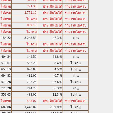
ไม่ครบ
ประเมินไม่ได้
รายงานไม่ครบ
771.30
ไม่ครบ
ประเมินไม่ได้
รายงานไม่ครบ
2,772.10
ไม่ครบ
ประเมินไม่ได้
รายงานไม่ครบ
ไม่ครบ
ไม่ครบ
ประเมินไม่ได้
รายงานไม่ครบ
969.15
ไม่ครบ
ประเมินไม่ได้
รายงานไม่ครบ
ไม่ครบ
ไม่ครบ
ประเมินไม่ได้
รายงานไม่ครบ
6,154.22
3,243.53
47.3 %
ผ่าน
ไม่ครบ
ไม่ครบ
ประเมินไม่ได้
รายงานไม่ครบ
ไม่ครบ
ไม่ครบ
ประเมินไม่ได้
รายงานไม่ครบ
404.34
142.50
64.8 %
ผ่าน
519.67
563.20
-8.4 %
ไม่ผ่าน
650.13
620.85
4.5 %
ไม่ผ่าน
694.83
412.00
40.7 %
ผ่าน
573.28
783.25
-36.6 %
ไม่ผ่าน
726.28
244.75
66.3 %
ผ่าน
551.03
483.00
12.3 %
ไม่ผ่าน
438.07
ไม่ครบ
ประเมินไม่ได้
รายงานไม่ครบ
689.86
1,448.07
-109.9 %
ไม่ผ่าน