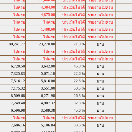
ไม่ครบ
ประเมินไม่ได้
รายงานไม่ครบ
4,384.00
ไม่ครบ
ประเมินไม่ได้
รายงานไม่ครบ
4,875.00
ไม่ครบ
ประเมินไม่ได้
รายงานไม่ครบ
ไม่ครบ
ไม่ครบ
ประเมินไม่ได้
รายงานไม่ครบ
1,488.60
ไม่ครบ
ประเมินไม่ได้
รายงานไม่ครบ
ไม่ครบ
ไม่ครบ
ประเมินไม่ได้
รายงานไม่ครบ
80,241.77
23,270.80
71.0 %
ผ่าน
ไม่ครบ
ไม่ครบ
ประเมินไม่ได้
รายงานไม่ครบ
ไม่ครบ
ไม่ครบ
ประเมินไม่ได้
รายงานไม่ครบ
6,720.50
3,642.00
45.8 %
ผ่าน
7,325.83
5,671.10
22.6 %
ผ่าน
7,516.12
5,816.00
22.6 %
ผ่าน
7,175.32
3,551.00
50.5 %
ผ่าน
8,509.68
6,271.98
26.3 %
ผ่าน
7,249.40
4,907.32
32.3 %
ผ่าน
6,596.98
3,589.38
45.6 %
ผ่าน
ไม่ครบ
ไม่ครบ
ประเมินไม่ได้
รายงานไม่ครบ
7,686.16
5,106.84
33.6 %
ผ่าน