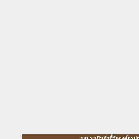
ผลประเมินตัวชี้วัดองค์กรปกค