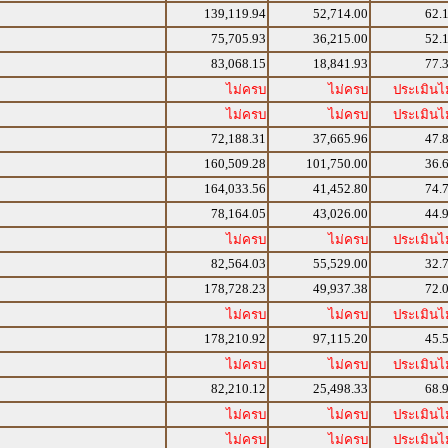
139,119.94
52,714.00
62.
75,705.93
36,215.00
52.
83,068.15
18,841.93
77.
ไม่ครบ
ไม่ครบ
ประเมินไม
ไม่ครบ
ไม่ครบ
ประเมินไม
72,188.31
37,665.96
47.
160,509.28
101,750.00
36.
164,033.56
41,452.80
74.
78,164.05
43,026.00
44.
ไม่ครบ
ไม่ครบ
ประเมินไม
82,564.03
55,529.00
32.
178,728.23
49,937.38
72.
ไม่ครบ
ไม่ครบ
ประเมินไม
178,210.92
97,115.20
45.
ไม่ครบ
ไม่ครบ
ประเมินไม
82,210.12
25,498.33
68.
ไม่ครบ
ไม่ครบ
ประเมินไม
ไม่ครบ
ไม่ครบ
ประเมินไม