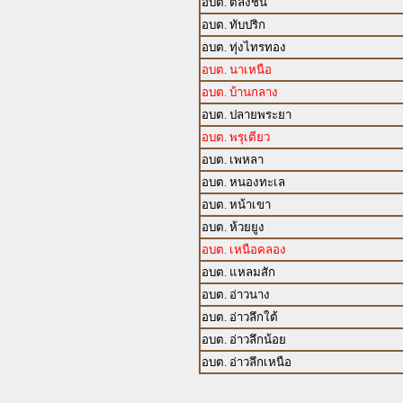
อบต. ตลิ่งชัน
อบต. ทับปริก
อบต. ทุ่งไทรทอง
อบต. นาเหนือ
อบต. บ้านกลาง
อบต. ปลายพระยา
อบต. พรุเตียว
อบต. เพหลา
อบต. หนองทะเล
อบต. หน้าเขา
อบต. ห้วยยูง
อบต. เหนือคลอง
อบต. แหลมสัก
อบต. อ่าวนาง
อบต. อ่าวลึกใต้
อบต. อ่าวลึกน้อย
อบต. อ่าวลึกเหนือ