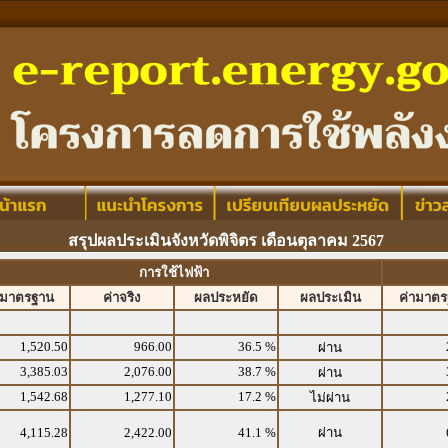
สรุปผลประเมินจังหวัดพิจิตร เดือนตุลาคม 2567
การใช้ไฟฟ้า
ามาตรฐาน
ค่าจริง
ผลประหยัด
ผลประเมิน
ค่ามาต
1,520.50
966.00
36.5 %
ผ่าน
3,385.03
2,076.00
38.7 %
ผ่าน
1,542.68
1,277.10
17.2 %
ไม่ผ่าน
4,115.28
2,422.00
41.1 %
ผ่าน