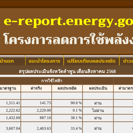
สรุปผลประเมินจังหวัดลำพูน เดือนสิงหาคม 2568
การใช้ไฟฟ้า
ามาตรฐาน
ค่าจริง
ผลประหยัด
ผลประเมิน
ค่ามาต
1,511.41
141.75
90.6 %
ผ่าน
2,222.62
2,220.00
0.1 %
ไม่ผ่าน
1,432.69
887.10
38.1 %
ผ่าน
3,607.04
2,403.63
33.4 %
ผ่าน