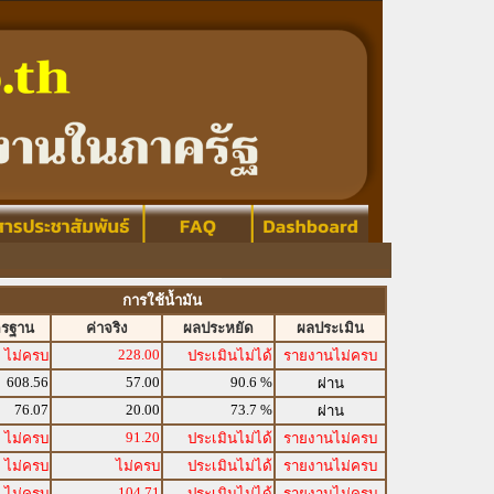
การใช้น้ำมัน
ตรฐาน
ค่าจริง
ผลประหยัด
ผลประเมิน
228.00
ไม่ครบ
ประเมินไม่ได้
รายงานไม่ครบ
608.56
57.00
90.6 %
ผ่าน
76.07
20.00
73.7 %
ผ่าน
91.20
ไม่ครบ
ประเมินไม่ได้
รายงานไม่ครบ
ไม่ครบ
ไม่ครบ
ประเมินไม่ได้
รายงานไม่ครบ
104.71
ไม่ครบ
ประเมินไม่ได้
รายงานไม่ครบ