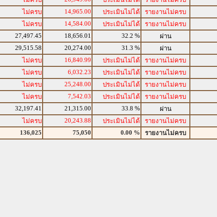
14,965.00
ไม่ครบ
ประเมินไม่ได้
รายงานไม่ครบ
14,584.00
ไม่ครบ
ประเมินไม่ได้
รายงานไม่ครบ
27,497.45
18,656.01
32.2 %
ผ่าน
29,515.58
20,274.00
31.3 %
ผ่าน
16,840.99
ไม่ครบ
ประเมินไม่ได้
รายงานไม่ครบ
6,032.23
ไม่ครบ
ประเมินไม่ได้
รายงานไม่ครบ
25,248.00
ไม่ครบ
ประเมินไม่ได้
รายงานไม่ครบ
7,542.03
ไม่ครบ
ประเมินไม่ได้
รายงานไม่ครบ
32,197.41
21,315.00
33.8 %
ผ่าน
20,243.88
ไม่ครบ
ประเมินไม่ได้
รายงานไม่ครบ
136,025
75,050
0.00 %
รายงานไม่ครบ