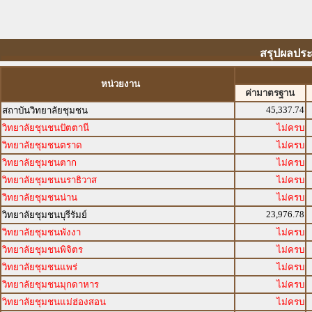
สรุปผลประ
หน่วยงาน
ค่ามาตรฐาน
45,337.74
สถาบันวิทยาลัยชุมชน
วิทยาลัยชุนชนปัตตานี
ไม่ครบ
วิทยาลัยชุมชนตราด
ไม่ครบ
วิทยาลัยชุมชนตาก
ไม่ครบ
วิทยาลัยชุมชนนราธิวาส
ไม่ครบ
วิทยาลัยชุมชนน่าน
ไม่ครบ
23,976.78
วิทยาลัยชุมชนบุรีรัมย์
วิทยาลัยชุมชนพังงา
ไม่ครบ
วิทยาลัยชุมชนพิจิตร
ไม่ครบ
วิทยาลัยชุมชนแพร่
ไม่ครบ
วิทยาลัยชุมชนมุกดาหาร
ไม่ครบ
วิทยาลัยชุมชนแม่ฮ่องสอน
ไม่ครบ