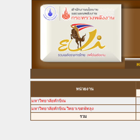
หน่วยงาน
มหาวิทยาลัยทักษิณ
มหาวิทยาลัยทักษิณ วิทยาเขตพัทลุง
รวม