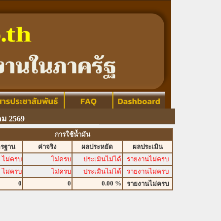
คม 2569
การใช้น้ำมัน
ตรฐาน
ค่าจริง
ผลประหยัด
ผลประเมิน
ไม่ครบ
ไม่ครบ
ประเมินไม่ได้
รายงานไม่ครบ
ไม่ครบ
ไม่ครบ
ประเมินไม่ได้
รายงานไม่ครบ
0
0
0.00 %
รายงานไม่ครบ