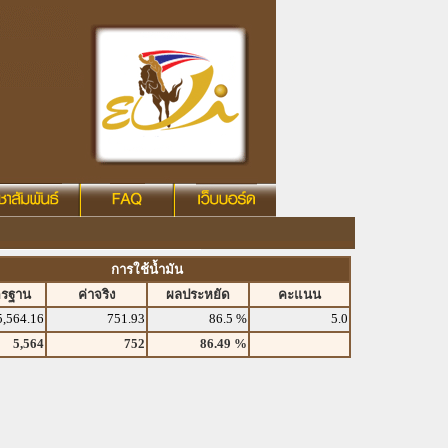
การใช้น้ำมัน
ตรฐาน
ค่าจริง
ผลประหยัด
คะแนน
5,564.16
751.93
86.5 %
5.0
5,564
752
86.49 %