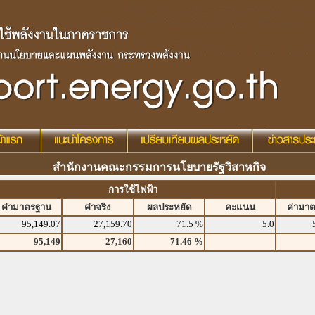
สำนักงานคณะกรรมการนโยบายรัฐวิสาหกิจ
การใช้ไฟฟ้า
ค่ามาตรฐาน
ค่าจริง
ผลประหยัด
คะแนน
ค่ามา
95,149.07
27,159.70
71.5 %
5.0
95,149
27,160
71.46 %