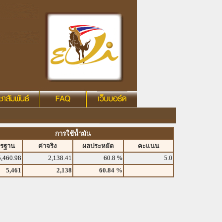
การใช้น้ำมัน
ตรฐาน
ค่าจริง
ผลประหยัด
คะแนน
5,460.98
2,138.41
60.8 %
5.0
5,461
2,138
60.84 %