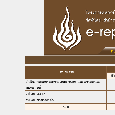
หน่วยงาน
ค่
สำนักงานปลัดกระทรวงพัฒนาสังคมและความมั่นคง
ของมนุษย์
สป.พม. สสว 2
สป.พม. สาขาตึก ซีพี
รวม