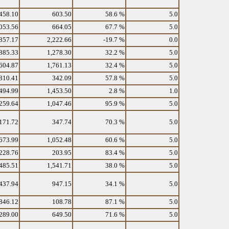
458.10
603.50
58.6 %
5.0
053.56
664.05
67.7 %
5.0
857.17
2,222.66
-19.7 %
0.0
885.33
1,278.30
32.2 %
5.0
604.87
1,761.13
32.4 %
5.0
810.41
342.09
57.8 %
5.0
494.99
1,453.50
2.8 %
1.0
259.64
1,047.46
95.9 %
5.0
171.72
347.74
70.3 %
5.0
673.99
1,052.48
60.6 %
5.0
228.76
203.95
83.4 %
5.0
485.51
1,541.71
38.0 %
5.0
437.94
947.15
34.1 %
5.0
846.12
108.78
87.1 %
5.0
289.00
649.50
71.6 %
5.0