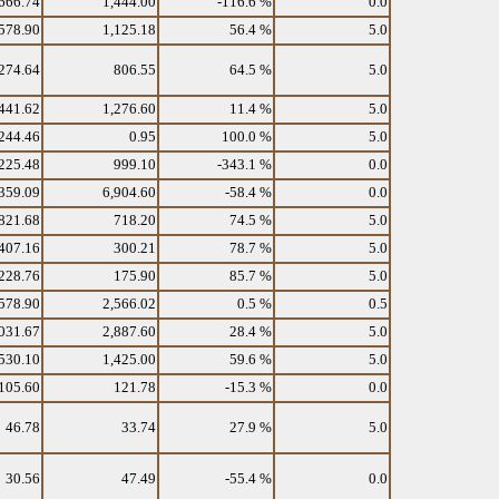
666.74
1,444.00
-116.6 %
0.0
578.90
1,125.18
56.4 %
5.0
274.64
806.55
64.5 %
5.0
441.62
1,276.60
11.4 %
5.0
244.46
0.95
100.0 %
5.0
225.48
999.10
-343.1 %
0.0
359.09
6,904.60
-58.4 %
0.0
821.68
718.20
74.5 %
5.0
407.16
300.21
78.7 %
5.0
228.76
175.90
85.7 %
5.0
578.90
2,566.02
0.5 %
0.5
031.67
2,887.60
28.4 %
5.0
530.10
1,425.00
59.6 %
5.0
105.60
121.78
-15.3 %
0.0
46.78
33.74
27.9 %
5.0
30.56
47.49
-55.4 %
0.0