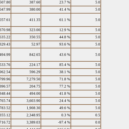
507.80
387.60
23.7 %
5.0
647.99
380.00
41.4 %
5.0
057.61
411.35
61.1 %
5.0
370.98
323.00
12.9 %
5.0
635.22
350.55
44.8 %
5.0
829.43
52.97
93.6 %
5.0
494.99
842.65
43.6 %
5.0
533.76
224.17
85.4 %
5.0
962.54
596.29
38.1 %
5.0
799.96
7,279.50
71.8 %
5.0
896.57
204.75
77.2 %
5.0
848.44
494.00
41.8 %
5.0
765.74
3,603.90
24.4 %
5.0
783.52
1,908.30
49.6 %
5.0
355.12
2,348.95
0.3 %
0.5
716.72
3,389.03
-97.4 %
0.0