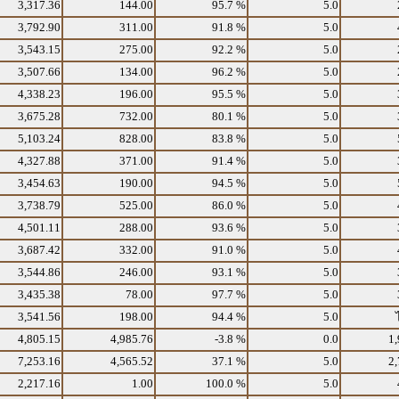
3,317.36
144.00
95.7 %
5.0
3,792.90
311.00
91.8 %
5.0
3,543.15
275.00
92.2 %
5.0
3,507.66
134.00
96.2 %
5.0
4,338.23
196.00
95.5 %
5.0
3,675.28
732.00
80.1 %
5.0
5,103.24
828.00
83.8 %
5.0
4,327.88
371.00
91.4 %
5.0
3,454.63
190.00
94.5 %
5.0
3,738.79
525.00
86.0 %
5.0
4,501.11
288.00
93.6 %
5.0
3,687.42
332.00
91.0 %
5.0
3,544.86
246.00
93.1 %
5.0
3,435.38
78.00
97.7 %
5.0
3,541.56
198.00
94.4 %
5.0
4,805.15
4,985.76
-3.8 %
0.0
1,
7,253.16
4,565.52
37.1 %
5.0
2,
2,217.16
1.00
100.0 %
5.0