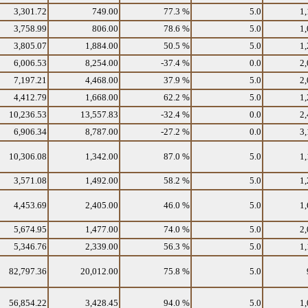
3,301.72
749.00
77.3 %
5.0
1,
3,758.99
806.00
78.6 %
5.0
1,
3,805.07
1,884.00
50.5 %
5.0
1,
6,006.53
8,254.00
-37.4 %
0.0
2,
7,197.21
4,468.00
37.9 %
5.0
2,
4,412.79
1,668.00
62.2 %
5.0
1,
10,236.53
13,557.83
-32.4 %
0.0
2,
6,906.34
8,787.00
-27.2 %
0.0
3,
10,306.08
1,342.00
87.0 %
5.0
1,
3,571.08
1,492.00
58.2 %
5.0
1,
4,453.69
2,405.00
46.0 %
5.0
1,
5,674.95
1,477.00
74.0 %
5.0
2,
5,346.76
2,339.00
56.3 %
5.0
1,
82,797.36
20,012.00
75.8 %
5.0
56,854.22
3,428.45
94.0 %
5.0
1,