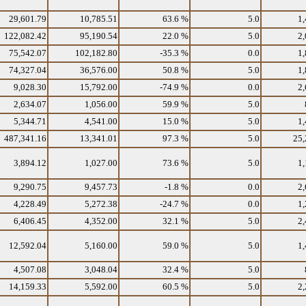
29,601.79
10,785.51
63.6 %
5.0
1,
122,082.42
95,190.54
22.0 %
5.0
2,
75,542.07
102,182.80
-35.3 %
0.0
1,
74,327.04
36,576.00
50.8 %
5.0
1,
9,028.30
15,792.00
-74.9 %
0.0
2,
2,634.07
1,056.00
59.9 %
5.0
5,344.71
4,541.00
15.0 %
5.0
1,
487,341.16
13,341.01
97.3 %
5.0
25,
3,894.12
1,027.00
73.6 %
5.0
1,
9,290.75
9,457.73
-1.8 %
0.0
2,
4,228.49
5,272.38
-24.7 %
0.0
1,
6,406.45
4,352.00
32.1 %
5.0
2,
12,592.04
5,160.00
59.0 %
5.0
1,
4,507.08
3,048.04
32.4 %
5.0
14,159.33
5,592.00
60.5 %
5.0
2,