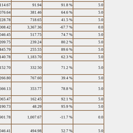
114.67
91.94
91.8 %
5.0
076.64
381.46
64.6 %
5.0
228.78
718.65
41.5 %
5.0
008.42
3,367.36
-67.7 %
0.0
046.45
517.75
74.7 %
5.0
209.75
239.24
80.2 %
5.0
445.79
255.55
89.6 %
5.0
140.78
1,183.70
62.3 %
5.0
152.70
332.50
71.2 %
5.0
266.80
767.60
39.4 %
5.0
666.13
353.77
78.8 %
5.0
065.47
162.45
92.1 %
5.0
190.73
48.29
95.9 %
5.0
901.78
1,007.67
-11.7 %
0.0
046.41
494.98
52.7 %
5.0