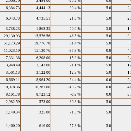
2,066.70
2,484.00
-20.2 %
0.0
6,384.73
4,444.13
30.4 %
5.0
2,
6,043.73
4,735.51
21.6 %
5.0
2,
3,738.23
1,868.35
50.0 %
5.0
1,
29,130.93
15,576.56
46.5 %
5.0
3,
51,173.29
19,776.78
61.4 %
5.0
11,023.19
15,130.76
-37.3 %
0.0
4,
7,331.38
6,208.00
15.3 %
5.0
2,
3,948.49
1,143.00
71.1 %
5.0
1,
3,561.13
3,122.00
12.3 %
5.0
1,
6,669.11
8,964.20
-34.4 %
0.0
2,
9,078.36
10,281.00
-13.2 %
0.0
4,
8,161.78
8,723.12
-6.9 %
0.0
3,
2,982.59
573.00
80.8 %
5.0
1,140.34
325.00
71.5 %
5.0
1,460.20
616.00
57.8 %
5.0