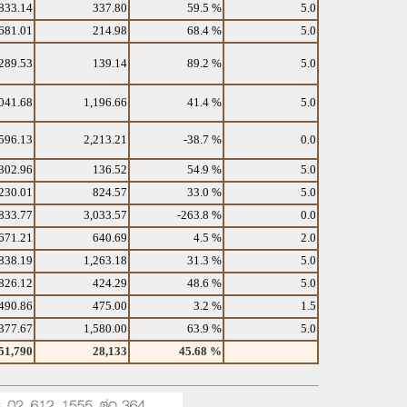
833.14
337.80
59.5 %
5.0
681.01
214.98
68.4 %
5.0
289.53
139.14
89.2 %
5.0
041.68
1,196.66
41.4 %
5.0
596.13
2,213.21
-38.7 %
0.0
302.96
136.52
54.9 %
5.0
230.01
824.57
33.0 %
5.0
833.77
3,033.57
-263.8 %
0.0
671.21
640.69
4.5 %
2.0
838.19
1,263.18
31.3 %
5.0
826.12
424.29
48.6 %
5.0
490.86
475.00
3.2 %
1.5
377.67
1,580.00
63.9 %
5.0
51,790
28,133
45.68 %