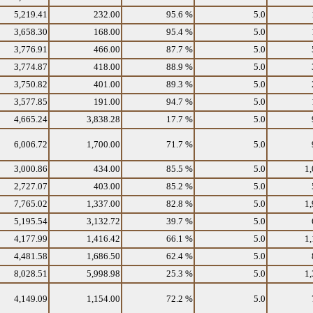
5,219.41
232.00
95.6 %
5.0
3,658.30
168.00
95.4 %
5.0
3,776.91
466.00
87.7 %
5.0
3,774.87
418.00
88.9 %
5.0
3,750.82
401.00
89.3 %
5.0
3,577.85
191.00
94.7 %
5.0
4,665.24
3,838.28
17.7 %
5.0
6,006.72
1,700.00
71.7 %
5.0
3,000.86
434.00
85.5 %
5.0
1,
2,727.07
403.00
85.2 %
5.0
7,765.02
1,337.00
82.8 %
5.0
1,
5,195.54
3,132.72
39.7 %
5.0
4,177.99
1,416.42
66.1 %
5.0
1,
4,481.58
1,686.50
62.4 %
5.0
8,028.51
5,998.98
25.3 %
5.0
1,
4,149.09
1,154.00
72.2 %
5.0