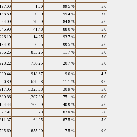
197.03
1.00
99.5 %
5.0
138.59
0.90
99.4 %
5.0
524.09
79.69
84.8 %
5.0
346.93
41.48
88.0 %
5.0
226.10
14.25
93.7 %
5.0
184.91
0.95
99.5 %
5.0
966.26
853.25
11.7 %
5.0
928.22
736.25
20.7 %
5.0
009.44
918.67
9.0 %
4.5
566.89
629.68
-11.1 %
0.0
917.05
1,325.38
30.9 %
5.0
689.86
1,207.80
-75.1 %
0.0
194.44
706.09
40.9 %
5.0
897.91
153.28
82.9 %
5.0
311.37
164.25
87.5 %
5.0
795.60
855.00
-7.5 %
0.0