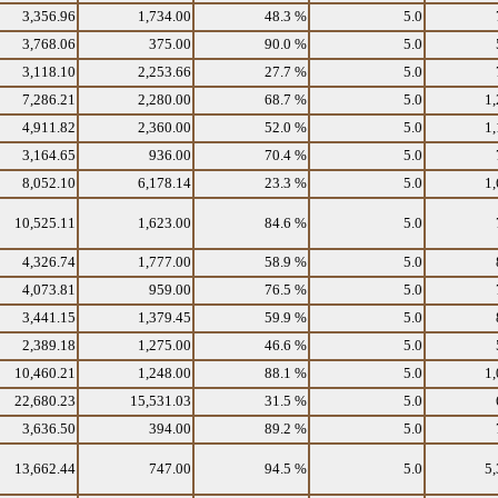
3,356.96
1,734.00
48.3 %
5.0
3,768.06
375.00
90.0 %
5.0
3,118.10
2,253.66
27.7 %
5.0
7,286.21
2,280.00
68.7 %
5.0
1,
4,911.82
2,360.00
52.0 %
5.0
1,
3,164.65
936.00
70.4 %
5.0
8,052.10
6,178.14
23.3 %
5.0
1,
10,525.11
1,623.00
84.6 %
5.0
4,326.74
1,777.00
58.9 %
5.0
4,073.81
959.00
76.5 %
5.0
3,441.15
1,379.45
59.9 %
5.0
2,389.18
1,275.00
46.6 %
5.0
10,460.21
1,248.00
88.1 %
5.0
1,
22,680.23
15,531.03
31.5 %
5.0
3,636.50
394.00
89.2 %
5.0
13,662.44
747.00
94.5 %
5.0
5,