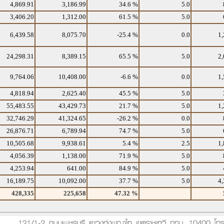
4,869.91
3,186.99
34.6 %
5.0
3,406.20
1,312.00
61.5 %
5.0
6,439.58
8,075.70
-25.4 %
0.0
1,
24,298.31
8,389.15
65.5 %
5.0
2,
9,764.06
10,408.00
-6.6 %
0.0
1,
4,818.94
2,625.40
45.5 %
5.0
55,483.55
43,429.73
21.7 %
5.0
1,
32,746.29
41,324.65
-26.2 %
0.0
26,876.71
6,789.94
74.7 %
5.0
10,505.68
9,938.61
5.4 %
2.5
1,
4,056.39
1,138.00
71.9 %
5.0
4,253.94
641.00
84.9 %
5.0
16,189.75
10,092.00
37.7 %
5.0
4,
428,335
225,658
47.32 %