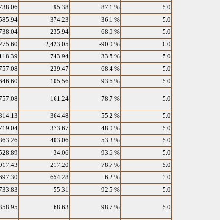
738.06
95.38
87.1 %
5.0
585.94
374.23
36.1 %
5.0
738.04
235.94
68.0 %
5.0
275.60
2,423.05
-90.0 %
0.0
118.39
743.94
33.5 %
5.0
757.08
239.47
68.4 %
5.0
646.60
105.56
93.6 %
5.0
757.08
161.24
78.7 %
5.0
814.13
364.48
55.2 %
5.0
719.04
373.67
48.0 %
5.0
863.26
403.06
53.3 %
5.0
528.89
34.06
93.6 %
5.0
017.43
217.20
78.7 %
5.0
697.30
654.28
6.2 %
3.0
733.83
55.31
92.5 %
5.0
358.95
68.63
98.7 %
5.0