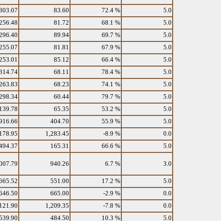
303.07
83.60
72.4 %
5.0
256.48
81.72
68.1 %
5.0
296.40
89.94
69.7 %
5.0
255.07
81.81
67.9 %
5.0
253.01
85.12
66.4 %
5.0
314.74
68.11
78.4 %
5.0
263.83
68.23
74.1 %
5.0
298.34
60.44
79.7 %
5.0
139.78
65.35
53.2 %
5.0
916.66
404.70
55.9 %
5.0
178.95
1,283.45
-8.9 %
0.0
494.37
165.31
66.6 %
5.0
007.79
940.26
6.7 %
3.0
665.52
551.00
17.2 %
5.0
646.50
665.00
-2.9 %
0.0
121.90
1,209.35
-7.8 %
0.0
539.90
484.50
10.3 %
5.0