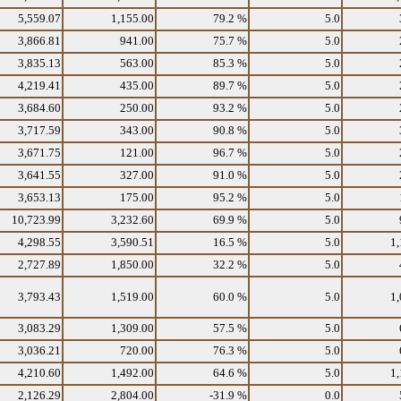
5,559.07
1,155.00
79.2 %
5.0
3,866.81
941.00
75.7 %
5.0
3,835.13
563.00
85.3 %
5.0
4,219.41
435.00
89.7 %
5.0
3,684.60
250.00
93.2 %
5.0
3,717.59
343.00
90.8 %
5.0
3,671.75
121.00
96.7 %
5.0
3,641.55
327.00
91.0 %
5.0
3,653.13
175.00
95.2 %
5.0
10,723.99
3,232.60
69.9 %
5.0
4,298.55
3,590.51
16.5 %
5.0
1,
2,727.89
1,850.00
32.2 %
5.0
3,793.43
1,519.00
60.0 %
5.0
1,
3,083.29
1,309.00
57.5 %
5.0
3,036.21
720.00
76.3 %
5.0
4,210.60
1,492.00
64.6 %
5.0
1,
2,126.29
2,804.00
-31.9 %
0.0