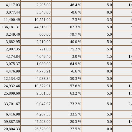
4,117.03
2,205.00
46.4 %
5.0
1,
3,077.44
3,343.00
-8.6 %
0.0
11,400.49
10,551.00
7.5 %
3.5
136,181.31
44,516.00
67.3 %
5.0
3,249.40
660.00
79.7 %
5.0
3,682.95
2,210.00
40.0 %
5.0
2,907.35
721.00
75.2 %
5.0
4,174.84
4,049.40
3.0 %
1.5
1,
3,075.37
1,080.00
64.9 %
5.0
4,476.99
4,773.91
-6.6 %
0.0
12,134.42
4,938.84
59.3 %
5.0
24,932.46
10,572.91
57.6 %
5.0
1,
25,809.60
9,501.50
63.2 %
5.0
1,
33,701.67
9,047.97
73.2 %
5.0
2,
6,416.98
4,267.53
33.5 %
5.0
59,887.39
47,593.00
20.5 %
5.0
1,
20,804.33
26,528.99
-27.5 %
0.0