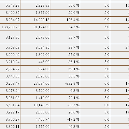
5,848.28
2,923.83
50.0 %
5.0
1,
3,409.85
1,377.90
59.6 %
5.0
6,284.07
14,229.13
-126.4 %
0.0
1,
138,780.73
91,174.00
34.3 %
5.0
3,127.86
2,073.00
33.7 %
5.0
5,763.63
3,534.85
38.7 %
5.0
3,
3,099.49
1,306.00
57.9 %
5.0
3,210.24
446.00
86.1 %
5.0
2,994.27
924.00
69.1 %
5.0
3,440.53
2,390.00
30.5 %
5.0
6,258.47
27,084.60
-332.8 %
0.0
1,
3,978.24
3,729.00
6.3 %
3.0
1,
5,061.98
1,410.00
72.1 %
5.0
5,531.84
10,148.59
-83.5 %
0.0
1,
3,922.17
2,800.00
28.6 %
5.0
1,
3,756.27
4,400.74
-17.2 %
0.0
3,306.11
1,775.00
46.3 %
5.0