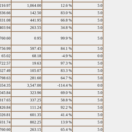
216.97
1,064.00
12.6 %
5.0
836.66
142.50
83.0 %
5.0
331.08
441.95
66.8 %
5.0
403.94
263.55
34.8 %
5.0
760.60
0.95
99.9 %
5.0
756.99
597.45
84.1 %
5.0
65.02
68.18
-4.9 %
0.0
722.57
19.63
97.3 %
5.0
627.49
105.07
83.3 %
5.0
798.63
281.60
64.7 %
5.0
654.35
3,547.00
-114.4 %
0.0
045.84
323.96
69.0 %
5.0
817.65
337.25
58.8 %
5.0
426.84
111.24
92.2 %
5.0
026.81
601.35
41.4 %
5.0
931.74
802.25
13.9 %
5.0
760.60
263.15
65.4 %
5.0