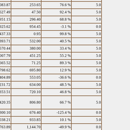
083.87
253.65
76.6 %
5.0
627.49
47.50
92.4 %
5.0
951.15
296.40
68.8 %
5.0
925.62
954.45
-3.1 %
0.0
437.33
0.95
99.8 %
5.0
893.71
532.00
40.5 %
5.0
570.44
380.00
33.4 %
5.0
007.79
451.25
55.2 %
5.0
665.52
71.25
89.3 %
5.0
798.62
695.80
12.9 %
5.0
404.89
553.05
-36.6 %
0.0
231.72
634.00
48.5 %
5.0
353.51
720.10
46.8 %
5.0
420.35
806.80
66.7 %
5.0
300.10
676.40
-125.4 %
0.0
038.21
933.85
10.1 %
5.0
763.89
1,144.70
-49.9 %
0.0