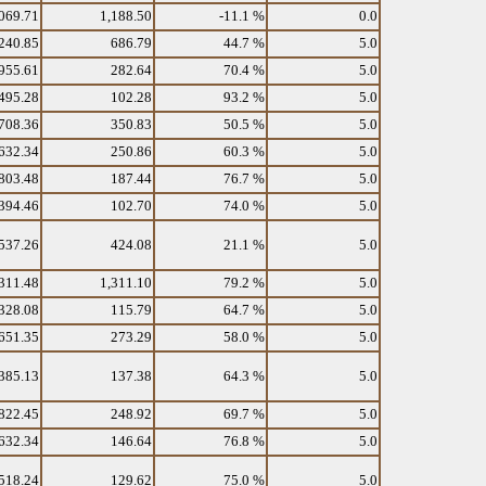
069.71
1,188.50
-11.1 %
0.0
240.85
686.79
44.7 %
5.0
955.61
282.64
70.4 %
5.0
495.28
102.28
93.2 %
5.0
708.36
350.83
50.5 %
5.0
632.34
250.86
60.3 %
5.0
803.48
187.44
76.7 %
5.0
394.46
102.70
74.0 %
5.0
537.26
424.08
21.1 %
5.0
311.48
1,311.10
79.2 %
5.0
328.08
115.79
64.7 %
5.0
651.35
273.29
58.0 %
5.0
385.13
137.38
64.3 %
5.0
822.45
248.92
69.7 %
5.0
632.34
146.64
76.8 %
5.0
518.24
129.62
75.0 %
5.0