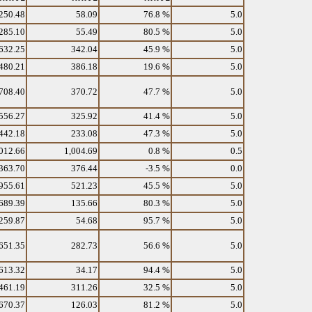
250.48
58.09
76.8 %
5.0
285.10
55.49
80.5 %
5.0
632.25
342.04
45.9 %
5.0
480.21
386.18
19.6 %
5.0
708.40
370.72
47.7 %
5.0
556.27
325.92
41.4 %
5.0
442.18
233.08
47.3 %
5.0
012.66
1,004.69
0.8 %
0.5
363.70
376.44
-3.5 %
0.0
955.61
521.23
45.5 %
5.0
689.39
135.66
80.3 %
5.0
259.87
54.68
95.7 %
5.0
651.35
282.73
56.6 %
5.0
613.32
34.17
94.4 %
5.0
461.19
311.26
32.5 %
5.0
670.37
126.03
81.2 %
5.0