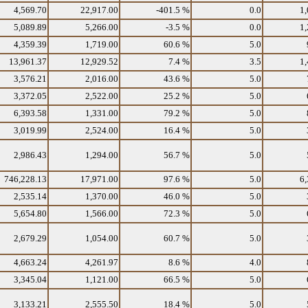
4,569.70
22,917.00
-401.5 %
0.0
1,
5,089.89
5,266.00
-3.5 %
0.0
1,
4,359.39
1,719.00
60.6 %
5.0
13,961.37
12,929.52
7.4 %
3.5
1,
3,576.21
2,016.00
43.6 %
5.0
3,372.05
2,522.00
25.2 %
5.0
6,393.58
1,331.00
79.2 %
5.0
3,019.99
2,524.00
16.4 %
5.0
2,986.43
1,294.00
56.7 %
5.0
746,228.13
17,971.00
97.6 %
5.0
6,
2,535.14
1,370.00
46.0 %
5.0
5,654.80
1,566.00
72.3 %
5.0
2,679.29
1,054.00
60.7 %
5.0
4,663.24
4,261.97
8.6 %
4.0
3,345.04
1,121.00
66.5 %
5.0
3,133.21
2,555.50
18.4 %
5.0