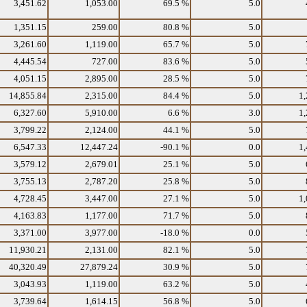
3,451.62
1,053.00
69.5 %
5.0
1,351.15
259.00
80.8 %
5.0
3,261.60
1,119.00
65.7 %
5.0
4,445.54
727.00
83.6 %
5.0
4,051.15
2,895.00
28.5 %
5.0
14,855.84
2,315.00
84.4 %
5.0
1,
6,327.60
5,910.00
6.6 %
3.0
1,
3,799.22
2,124.00
44.1 %
5.0
6,547.33
12,447.24
-90.1 %
0.0
1,
3,579.12
2,679.01
25.1 %
5.0
3,755.13
2,787.20
25.8 %
5.0
4,728.45
3,447.00
27.1 %
5.0
1,
4,163.83
1,177.00
71.7 %
5.0
3,371.00
3,977.00
-18.0 %
0.0
11,930.21
2,131.00
82.1 %
5.0
40,320.49
27,879.24
30.9 %
5.0
3,043.93
1,119.00
63.2 %
5.0
3,739.64
1,614.15
56.8 %
5.0