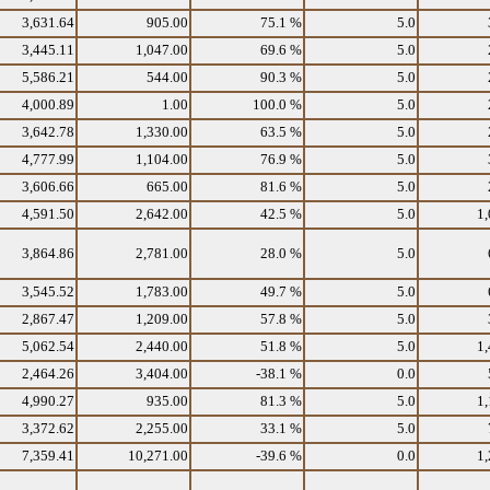
3,631.64
905.00
75.1 %
5.0
3,445.11
1,047.00
69.6 %
5.0
5,586.21
544.00
90.3 %
5.0
4,000.89
1.00
100.0 %
5.0
3,642.78
1,330.00
63.5 %
5.0
4,777.99
1,104.00
76.9 %
5.0
3,606.66
665.00
81.6 %
5.0
4,591.50
2,642.00
42.5 %
5.0
1,
3,864.86
2,781.00
28.0 %
5.0
3,545.52
1,783.00
49.7 %
5.0
2,867.47
1,209.00
57.8 %
5.0
5,062.54
2,440.00
51.8 %
5.0
1,
2,464.26
3,404.00
-38.1 %
0.0
4,990.27
935.00
81.3 %
5.0
1,
3,372.62
2,255.00
33.1 %
5.0
7,359.41
10,271.00
-39.6 %
0.0
1,