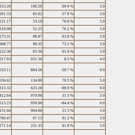
333.26
100.29
69.9 %
5.0
201.33
85.02
57.8 %
5.0
221.17
53.19
76.0 %
5.0
219.98
52.25
76.2 %
5.0
273.31
98.87
63.8 %
5.0
368.77
99.35
73.1 %
5.0
222.38
85.50
61.6 %
5.0
017.93
931.50
8.5 %
4.0
633.11
884.56
-39.7 %
0.0
656.62
134.80
79.5 %
5.0
313.32
623.28
-98.9 %
0.0
412.64
970.98
31.3 %
5.0
515.23
950.00
-84.4 %
0.0
151.04
904.06
21.5 %
5.0
760.47
67.13
91.2 %
5.0
271.14
231.33
81.8 %
5.0