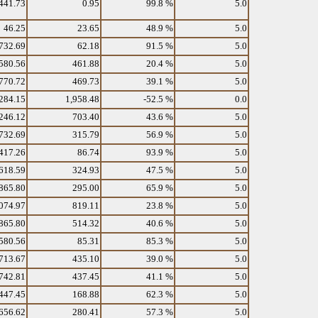
441.73
0.95
99.8 %
5.0
46.25
23.65
48.9 %
5.0
732.69
62.18
91.5 %
5.0
580.56
461.88
20.4 %
5.0
770.72
469.73
39.1 %
5.0
284.15
1,958.48
-52.5 %
0.0
246.12
703.40
43.6 %
5.0
732.69
315.79
56.9 %
5.0
417.26
86.74
93.9 %
5.0
618.59
324.93
47.5 %
5.0
865.80
295.00
65.9 %
5.0
074.97
819.11
23.8 %
5.0
865.80
514.32
40.6 %
5.0
580.56
85.31
85.3 %
5.0
713.67
435.10
39.0 %
5.0
742.81
437.45
41.1 %
5.0
447.45
168.88
62.3 %
5.0
656.62
280.41
57.3 %
5.0