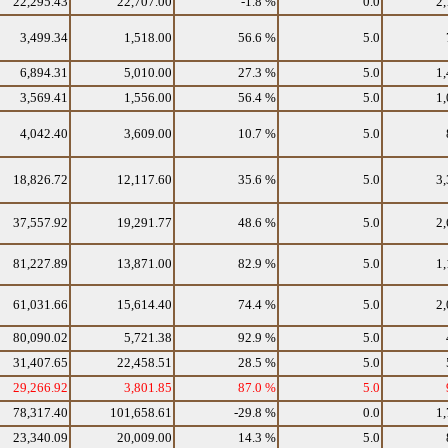
22,295.43
22,707.00
-1.8 %
0.0
2,
3,499.34
1,518.00
56.6 %
5.0
6,894.31
5,010.00
27.3 %
5.0
1,
3,569.41
1,556.00
56.4 %
5.0
1,
4,042.40
3,609.00
10.7 %
5.0
18,826.72
12,117.60
35.6 %
5.0
3,
37,557.92
19,291.77
48.6 %
5.0
2,
81,227.89
13,871.00
82.9 %
5.0
1,
61,031.66
15,614.40
74.4 %
5.0
2,
80,090.02
5,721.38
92.9 %
5.0
31,407.65
22,458.51
28.5 %
5.0
29,266.92
3,801.85
87.0 %
5.0
78,317.40
101,658.61
-29.8 %
0.0
1,
23,340.09
20,009.00
14.3 %
5.0