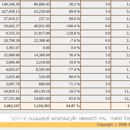
140,540.39
86,880.45
38.2 %
5.0
1,
427,439.13
43,250.00
89.9 %
5.0
5,
57,918.27
237.31
99.6 %
5.0
1,
19,642.37
40,931.99
-108.4 %
0.0
2,
9,535.33
21,817.00
-128.8 %
0.0
3,
20,798.39
22,388.40
-7.6 %
0.0
2,
3,301.67
0.00
0.0 %
0.5
1,
32,906.60
14,360.69
56.4 %
5.0
2,
3,606.40
3,218.00
10.8 %
5.0
4,845.67
8,595.00
-77.4 %
0.0
1,
2,635.46
526.00
80.0 %
5.0
1,
3,097.79
889.00
71.3 %
5.0
54,910.11
49,139.16
10.5 %
5.0
11,
57,531.86
19,803.00
65.6 %
5.0
12,
3,462,547
1,216,391
64.87 %
1