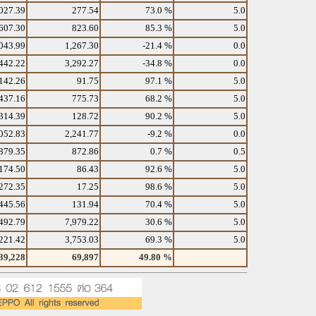
027.39
277.54
73.0 %
5.0
607.30
823.60
85.3 %
5.0
043.99
1,267.30
-21.4 %
0.0
442.22
3,292.27
-34.8 %
0.0
142.26
91.75
97.1 %
5.0
437.16
775.73
68.2 %
5.0
314.39
128.72
90.2 %
5.0
052.83
2,241.77
-9.2 %
0.0
879.35
872.86
0.7 %
0.5
174.50
86.43
92.6 %
5.0
272.35
17.25
98.6 %
5.0
445.56
131.94
70.4 %
5.0
492.79
7,979.22
30.6 %
5.0
221.42
3,753.03
69.3 %
5.0
39,228
69,897
49.80 %