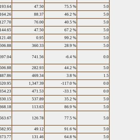
193.64
47.50
75.5 %
5.0
164.26
88.37
46.2 %
5.0
127.70
76.00
40.5 %
5.0
144.65
47.50
67.2 %
5.0
121.48
0.95
99.2 %
5.0
506.88
360.33
28.9 %
5.0
697.04
741.56
-6.4 %
0.0
506.88
282.93
44.2 %
5.0
487.86
469.34
3.8 %
1.5
620.95
1,347.39
-117.0 %
0.0
354.23
471.53
-33.1 %
0.0
830.15
537.89
35.2 %
5.0
868.18
113.63
86.9 %
5.0
563.67
126.78
77.5 %
5.0
582.95
49.12
91.6 %
5.0
373.77
131.46
64.8 %
5.0