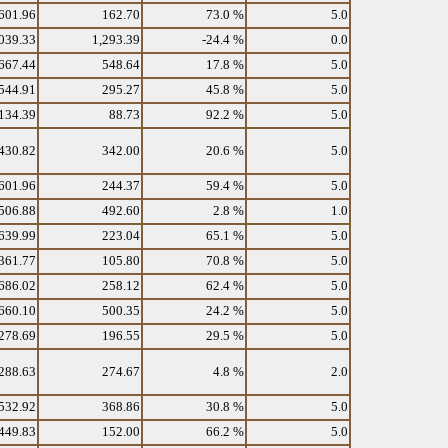
601.96
162.70
73.0 %
5.0
039.33
1,293.39
-24.4 %
0.0
667.44
548.64
17.8 %
5.0
544.91
295.27
45.8 %
5.0
134.39
88.73
92.2 %
5.0
430.82
342.00
20.6 %
5.0
601.96
244.37
59.4 %
5.0
506.88
492.60
2.8 %
1.0
639.99
223.04
65.1 %
5.0
361.77
105.80
70.8 %
5.0
686.02
258.12
62.4 %
5.0
660.10
500.35
24.2 %
5.0
278.69
196.55
29.5 %
5.0
288.63
274.67
4.8 %
2.0
532.92
368.86
30.8 %
5.0
449.83
152.00
66.2 %
5.0