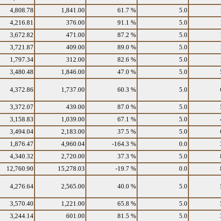
4,808.78
1,841.00
61.7 %
5.0
4,216.81
376.00
91.1 %
5.0
3,672.82
471.00
87.2 %
5.0
3,721.87
409.00
89.0 %
5.0
1,797.34
312.00
82.6 %
5.0
3,480.48
1,846.00
47.0 %
5.0
4,372.86
1,737.00
60.3 %
5.0
3,372.07
439.00
87.0 %
5.0
3,158.83
1,039.00
67.1 %
5.0
3,494.04
2,183.00
37.5 %
5.0
1,876.47
4,960.04
-164.3 %
0.0
4,340.32
2,720.00
37.3 %
5.0
12,760.90
15,278.03
-19.7 %
0.0
4,276.64
2,565.00
40.0 %
5.0
3,570.40
1,221.00
65.8 %
5.0
3,244.14
601.00
81.5 %
5.0