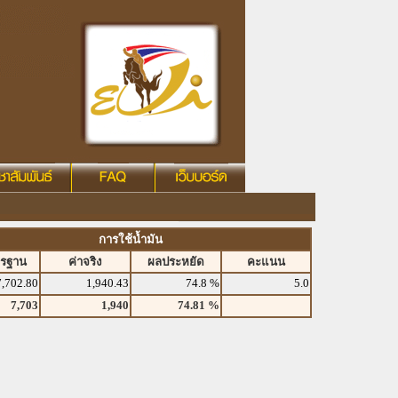
การใช้น้ำมัน
ตรฐาน
ค่าจริง
ผลประหยัด
คะแนน
7,702.80
1,940.43
74.8 %
5.0
7,703
1,940
74.81 %