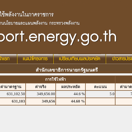
สำนักเลขาธิการนายกรัฐมนตรี
การใช้ไฟฟ้า
ค่ามาตรฐาน
ค่าจริง
ผลประหยัด
คะแนน
ค่ามา
631,102.50
349,656.00
44.6 %
5.0
631,103
349,656
44.60 %