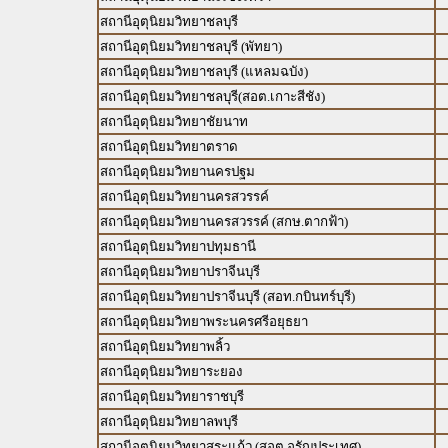
สถานีอุตุนิยมวิทยาชลบุรี
สถานีอุตุนิยมวิทยาชลบุรี (พัทยา)
สถานีอุตุนิยมวิทยาชลบุรี (แหลมฉบัง)
สถานีอุตุนิยมวิทยาชลบุรี(สอต.เกาะสีชัง)
สถานีอุตุนิยมวิทยาชัยนาท
สถานีอุตุนิยมวิทยาตราด
สถานีอุตุนิยมวิทยานครปฐม
สถานีอุตุนิยมวิทยานครสวรรค์
สถานีอุตุนิยมวิทยานครสวรรค์ (สกษ.ตากฟ้า)
สถานีอุตุนิยมวิทยาปทุมธานี
สถานีอุตุนิยมวิทยาปราจีนบุรี
สถานีอุตุนิยมวิทยาปราจีนบุรี (สอท.กบินทร์บุรี)
สถานีอุตุนิยมวิทยาพระนครศรีอยุธยา
สถานีอุตุนิยมวิทยาพลิ้ว
สถานีอุตุนิยมวิทยาระยอง
สถานีอุตุนิยมวิทยาราชบุรี
สถานีอุตุนิยมวิทยาลพบุรี
สถานีอุตุนิยมวิทยาสระแก้ว (สอต.อรัญประเทศ)