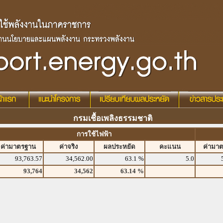
กรมเชื้อเพลิงธรรมชาติ
การใช้ไฟฟ้า
ค่ามาตรฐาน
ค่าจริง
ผลประหยัด
คะแนน
ค่ามา
93,763.57
34,562.00
63.1 %
5.0
93,764
34,562
63.14 %