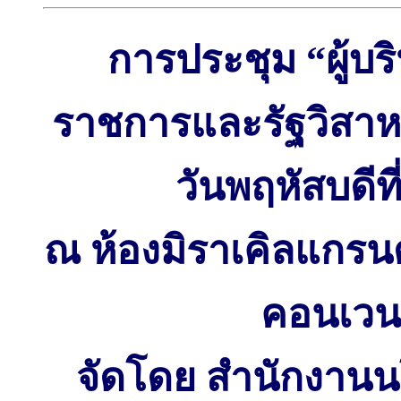
การประชุม “ผู้บ
ราชการและรัฐวิสาหก
วันพฤหัสบดีท
ณ ห้องมิราเคิลแกรนด
คอนเวนช
จัดโดย สำนักงาน