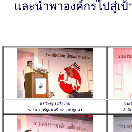
และนำพาองค์กรไปสู่เป
ดร.วิษณุ เครืองาม
รางวั
รองนายกรัฐมนตรี กล่าวปาฐกถา
สำนั