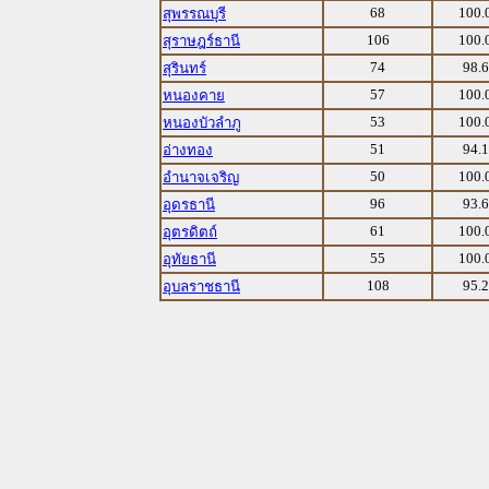
68
100.
สุพรรณบุรี
106
100.
สุราษฎร์ธานี
74
98.
สุรินทร์
57
100.
หนองคาย
53
100.
หนองบัวลำภู
51
94.
อ่างทอง
50
100.
อำนาจเจริญ
96
93.
อุดรธานี
61
100.
อุตรดิตถ์
55
100.
อุทัยธานี
108
95.
อุบลราชธานี