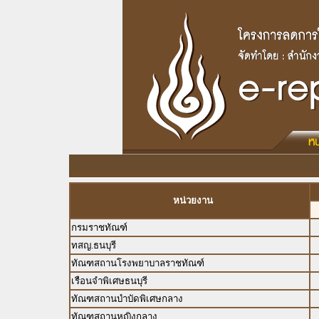
หน่วยงาน
กรมราชทัณฑ์
ทสญ.ธนบุรี
ทัณฑสถานโรงพยาบาลราชทัณฑ์
เรือนจำพิเศษธนบุรี
ทัณฑสถานบำบัดพิเศษกลาง
ทัณฑสถานหญิงกลาง