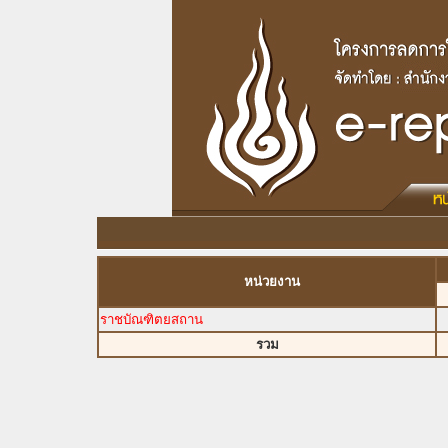
หน่วยงาน
ราชบัณฑิตยสถาน
รวม