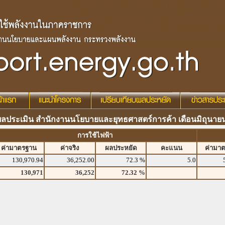
ผลประเมิน สำนักงานนโยบายและยุทธศาสตร์การค้า เดือนมิถุนาย
การใช้ไฟฟ้า
ค่ามาตรฐาน
ค่าจริง
ผลประหยัด
คะแนน
ค่ามา
130,970.94
36,252.00
72.3 %
5.0
130,971
36,252
72.32 %