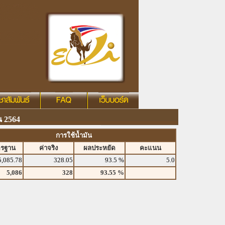
น 2564
การใช้น้ำมัน
ตรฐาน
ค่าจริง
ผลประหยัด
คะแนน
5,085.78
328.05
93.5 %
5.0
5,086
328
93.55 %